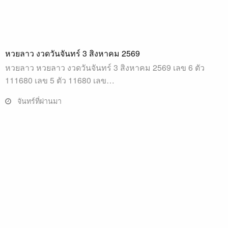
หวยลาว งวดวันจันทร์ 3 สิงหาคม 2569
หวยลาว หวยลาว งวดวันจันทร์ 3 สิงหาคม 2569 เลข 6 ตัว
111680 เลข 5 ตัว 11680 เลข…
จันทร์ที่ผ่านมา