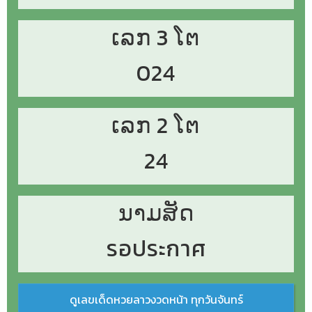
ເລກ 3 ໂຕ
024
ເລກ 2 ໂຕ
24
ນາມສັດ
รอประกาศ
ดูเลขเด็ดหวยลาวงวดหน้า ทุกวันจันทร์