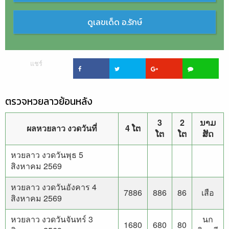
ดูเลขเด็ด อ.รักษ์
แชร์
ตรวจหวยลาวย้อนหลัง
3
2
ນາມ
ผลหวยลาว งวดวันที่
4 ໂຕ
ໂຕ
ໂຕ
ສັດ
หวยลาว งวดวันพุธ 5
สิงหาคม 2569
หวยลาว งวดวันอังคาร 4
7886
886
86
เสือ
สิงหาคม 2569
หวยลาว งวดวันจันทร์ 3
นก
1680
680
80