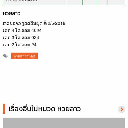
หวยลาว
ຫວຍລາວ ງວດວັນພຸດ ທີ 2/5/2018
ເລກ 4 ໂຕ ອອກ 4024
ເລກ 3 ໂຕ ອອກ 024
ເລກ 2 ໂຕ ອອກ 24
หวยลาววันพุธ
เรื่องอื่นในหมวด หวยลาว