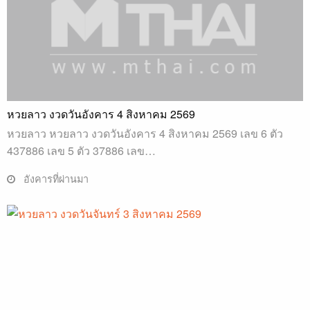
หวยลาว งวดวันอังคาร 4 สิงหาคม 2569
หวยลาว หวยลาว งวดวันอังคาร 4 สิงหาคม 2569 เลข 6 ตัว
437886 เลข 5 ตัว 37886 เลข…
อังคารที่ผ่านมา