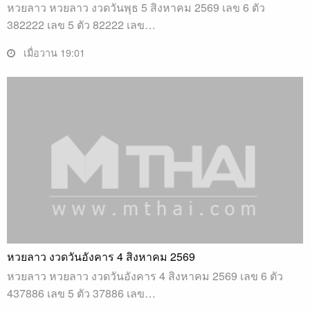
หวยลาว หวยลาว งวดวันพุธ 5 สิงหาคม 2569 เลข 6 ตัว
382222 เลข 5 ตัว 82222 เลข…
เมื่อวาน 19:01
หวยลาว งวดวันอังคาร 4 สิงหาคม 2569
หวยลาว หวยลาว งวดวันอังคาร 4 สิงหาคม 2569 เลข 6 ตัว
437886 เลข 5 ตัว 37886 เลข…