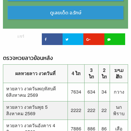
ดูเลขเด็ด อ.รักษ์
แชร์
ตรวจหวยลาวย้อนหลัง
3
2
ນາມ
ผลหวยลาว งวดวันที่
4 ໂຕ
ໂຕ
ໂຕ
ສັດ
หวยลาว งวดวันพฤหัสบดี
7634
634
34
กวาง
6สิงหาคม 2569
หวยลาว งวดวันพุธ 5
นก
2222
222
22
สิงหาคม 2569
พิราบ
หวยลาว งวดวันอังคาร 4
7886
886
86
เสือ