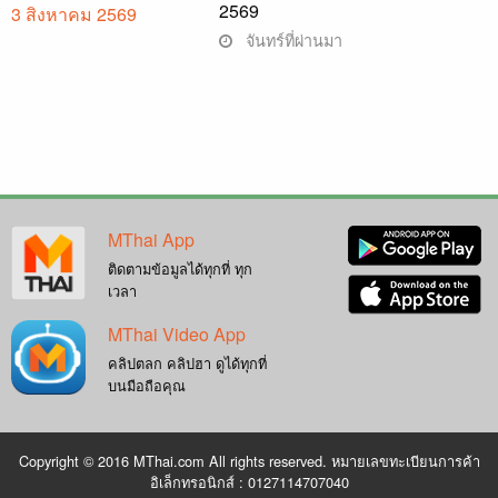
2569
จันทร์ที่ผ่านมา
MThai App
ติดตามข้อมูลได้ทุกที่ ทุก
เวลา
MThai Video App
คลิปตลก คลิปฮา ดูได้ทุกที่
บนมือถือคุณ
Copyright © 2016 MThai.com All rights reserved. หมายเลขทะเบียนการค้า
อิเล็กทรอนิกส์ : 0127114707040