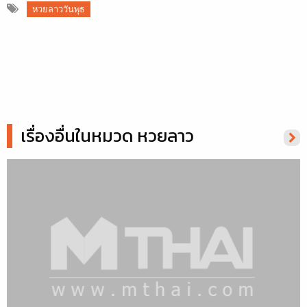
หวยลาววันพุธ
เรื่องอื่นในหมวด หวยลาว