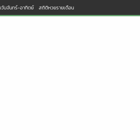
วันจันทร์-อาทิตย์
สถิติหวยรายเดือน