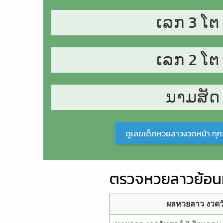
ເລກ 3 ໂ
ເລກ 2 ໂ
ນາມສັ
ดูเลขเด็ดหวยลาวงวดหน้า ทุกว
ตรวจหวยลาวย้อน
ผลหวยลาว งวดวั