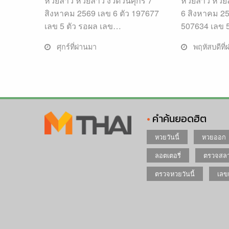
หวยลาว หวยลาว งวดวันศุกร์ 7
หวยลาว หวยล
สิงหาคม 2569 เลข 6 ตัว 197677
6 สิงหาคม 25
เลข 5 ตัว รอผล เลข…
507634 เลข 
ศุกร์ที่ผ่านมา
พฤหัสบดีที่
คำค้นยอดฮิต
หวยวันนี้
หวยออก
ลอตเตอรี่
ตรวจสลา
ตรวจหวยวันนี้
เลข