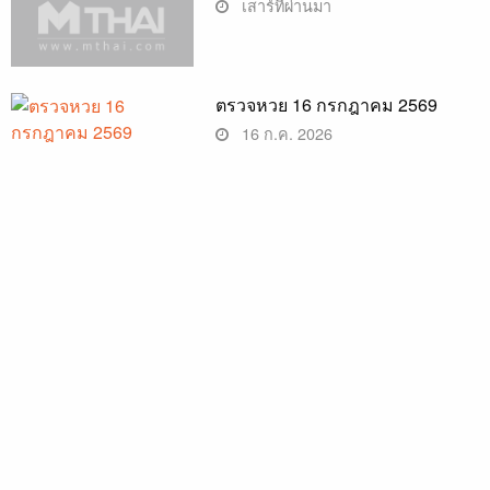
เสาร์ที่ผ่านมา
ตรวจหวย 16 กรกฎาคม 2569
16 ก.ค. 2026