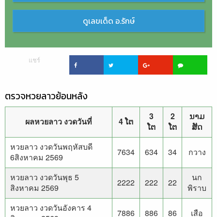
ดูเลขเด็ด อ.รักษ์
แชร์
ตรวจหวยลาวย้อนหลัง
3
2
ນາມ
ผลหวยลาว งวดวันที่
4 ໂຕ
ໂຕ
ໂຕ
ສັດ
หวยลาว งวดวันพฤหัสบดี
7634
634
34
กวาง
6สิงหาคม 2569
หวยลาว งวดวันพุธ 5
นก
2222
222
22
สิงหาคม 2569
พิราบ
หวยลาว งวดวันอังคาร 4
7886
886
86
เสือ