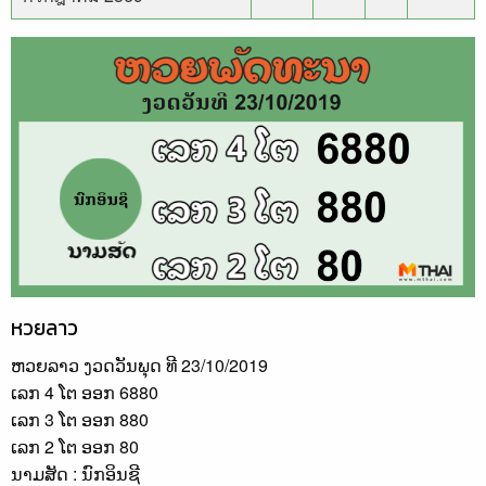
หวยลาว
ຫວຍລາວ ງວດວັນພຸດ ທີ 23/10/2019
ເລກ 4 ໂຕ ອອກ 6880
ເລກ 3 ໂຕ ອອກ 880
ເລກ 2 ໂຕ ອອກ 80
ນາມສັດ : ນົກອິນຊີ