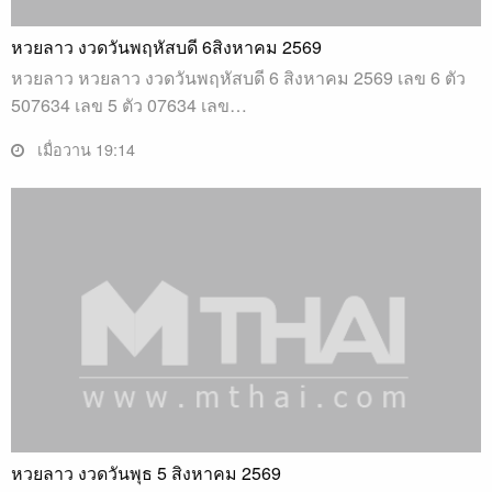
หวยลาว งวดวันพฤหัสบดี 6สิงหาคม 2569
หวยลาว หวยลาว งวดวันพฤหัสบดี 6 สิงหาคม 2569 เลข 6 ตัว
507634 เลข 5 ตัว 07634 เลข…
เมื่อวาน 19:14
หวยลาว งวดวันพุธ 5 สิงหาคม 2569