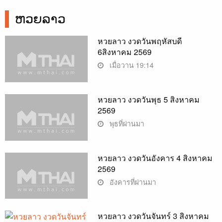
ຫວຍລາວ
หวยลาว งวดวันพฤหัสบดี
6สิงหาคม 2569
เมื่อวาน 19:14
หวยลาว งวดวันพุธ 5 สิงหาคม
2569
พุธที่ผ่านมา
หวยลาว งวดวันอังคาร 4 สิงหาคม
2569
อังคารที่ผ่านมา
หวยลาว งวดวันจันทร์ 3 สิงหาคม