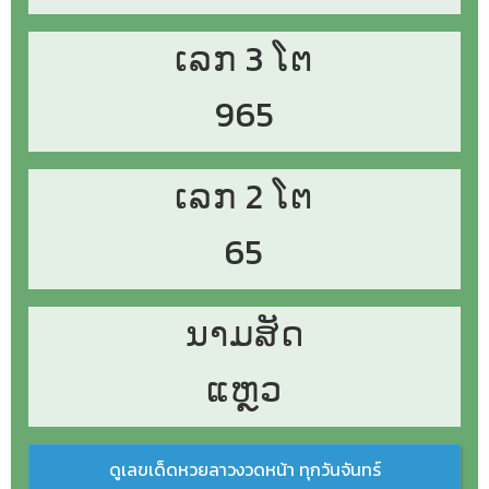
ເລກ 3 ໂຕ
965
ເລກ 2 ໂຕ
65
ນາມສັດ
ແຫຼວ
ดูเลขเด็ดหวยลาวงวดหน้า ทุกวันจันทร์