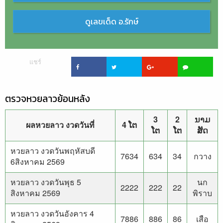
ดูเลขเด็ด อ.รักษ์
แชร์
ตรวจหวยลาวย้อนหลัง
3
2
ນາມ
ผลหวยลาว งวดวันที่
4 ໂຕ
ໂຕ
ໂຕ
ສັດ
หวยลาว งวดวันพฤหัสบดี
7634
634
34
กวาง
6สิงหาคม 2569
หวยลาว งวดวันพุธ 5
นก
2222
222
22
สิงหาคม 2569
พิราบ
หวยลาว งวดวันอังคาร 4
7886
886
86
เสือ