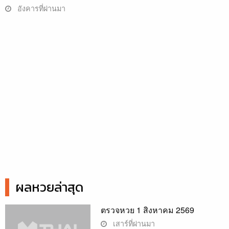
อังคารที่ผ่านมา
ผลหวยล่าสุด
ตรวจหวย 1 สิงหาคม 2569
เสาร์ที่ผ่านมา