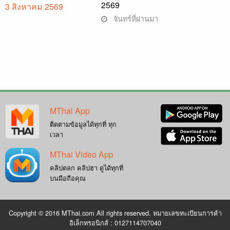
2569
จันทร์ที่ผ่านมา
MThai App
ติดตามข้อมูลได้ทุกที่ ทุก
เวลา
MThai Video App
คลิปตลก คลิปฮา ดูได้ทุกที่
บนมือถือคุณ
Copyright © 2016 MThai.com All rights reserved. หมายเลขทะเบียนการค้า
อิเล็กทรอนิกส์ : 0127114707040