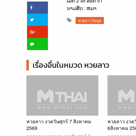
ເລກ 2 ໂຕ ອອກ 51
ນາມສັດ : ຫມາ
หวยลาววันพุธ
เรื่องอื่นในหมวด หวยลาว
หวยลาว งวดวันศุกร์ 7 สิงหาคม
หวยลาว งวดว
2569
6สิงหาคม 25