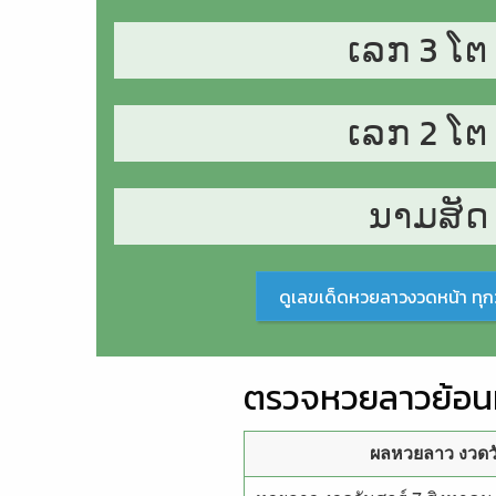
ເລກ 3 ໂ
ເລກ 2 ໂ
ນາມສັ
ดูเลขเด็ดหวยลาวงวดหน้า ทุกว
ตรวจหวยลาวย้อน
ผลหวยลาว งวดวั