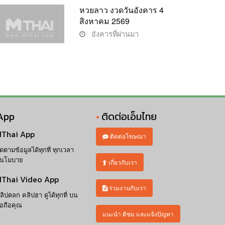
หวยลาว งวดวันอังคาร 4
สิงหาคม 2569
อังคารที่ผ่านมา
App
ติดต่อเอ็มไทย
Thai App
ติดต่อโฆษณา
ิดตามข้อมูลได้ทุกที่ ทุกเวลา
นโมบาย
เกี่ยวกับเรา
Thai Video App
ร่วมงานกับเรา
ลิปตลก คลิปฮา ดูได้ทุกที่ บน
ือถือคุณ
แนะนำ ติชม และแจ้งปัญหา