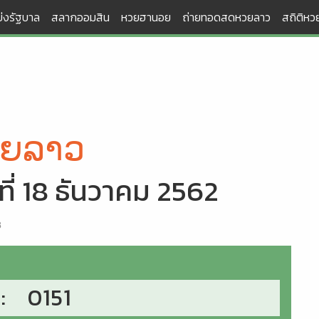
่งรัฐบาล
สลากออมสิน
หวยฮานอย
ถ่ายทอดสดหวยลาว
สถิติหวย
ຍລາວ
ี่ 18 ธันวาคม 2562
3
ຕ
0151