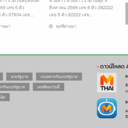
าว งวดวันพฤหัสบดี
หวยลาว หวยลาว งวดวันพุธ 5
69 เลข 6 ตัว
สิงหาคม 2569 เลข 6 ตัว 382222
5 ตัว 07634 เลข…
เลข 5 ตัว 82222 เลข…
ผ่านมา
พุธที่ผ่านมา
ดาวน์โหลด 
M
หวยรัฐบาล
กองสลากกินแบ่งรัฐบาล
ต
กกินแบ่งรัฐบาล
เลขที่ออกวันนี้
บ
เด็ด
M
ค
ม