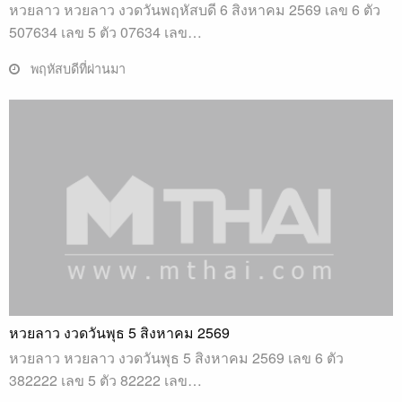
หวยลาว หวยลาว งวดวันพฤหัสบดี 6 สิงหาคม 2569 เลข 6 ตัว
507634 เลข 5 ตัว 07634 เลข…
พฤหัสบดีที่ผ่านมา
หวยลาว งวดวันพุธ 5 สิงหาคม 2569
หวยลาว หวยลาว งวดวันพุธ 5 สิงหาคม 2569 เลข 6 ตัว
382222 เลข 5 ตัว 82222 เลข…