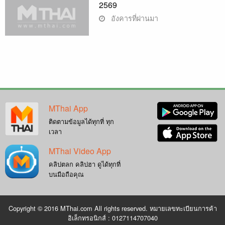
2569
อังคารที่ผ่านมา
MThai App
ติดตามข้อมูลได้ทุกที่ ทุก
เวลา
MThai Video App
คลิปตลก คลิปฮา ดูได้ทุกที่
บนมือถือคุณ
Copyright © 2016 MThai.com All rights reserved. หมายเลขทะเบียนการค้า
อิเล็กทรอนิกส์ : 0127114707040