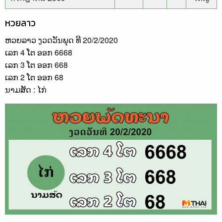
หวยลาว
ຫວຍລາວ ງວດວັນພຸດ ທີ 20/2/2020
ເລກ 4 ໂຕ ອອກ 6668
ເລກ 3 ໂຕ ອອກ 668
ເລກ 2 ໂຕ ອອກ 68
ນາມສັດ : ໄກ່