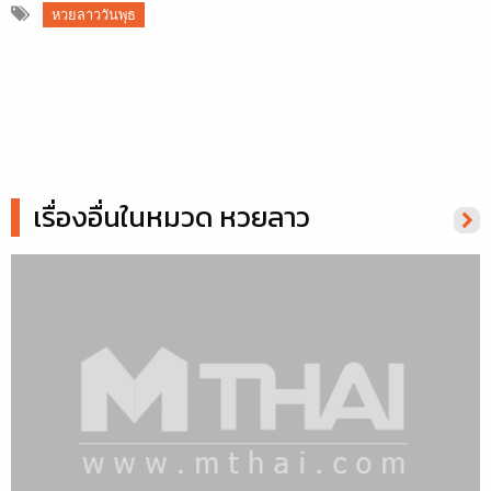
หวยลาววันพุธ
เรื่องอื่นในหมวด หวยลาว