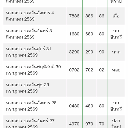
สิงหาคม 2569
พิราบ
หวยลาว งวดวันอังคาร 4
7886
886
86
เสือ
สิงหาคม 2569
หวยลาว งวดวันจันทร์ 3
นก
1680
680
80
สิงหาคม 2569
อินทรี
หวยลาว งวดวันศุกร์ 31
3290
290
90
นาก
กรกฎาคม 2569
หวยลาว งวดวันพฤหัสบดี 30
0702
702
02
หอย
กรกฎาคม 2569
หวยลาว งวดวันพุธ 29
กรกฎาคม 2569
หวยลาว งวดวันอังคาร 28
นก
0480
480
80
กรกฎาคม 2569
อินทรี
หวยลาว งวดวันจันทร์ 27
ปลา
4970
970
70
กรกฎาคม 2569
ใหญ่