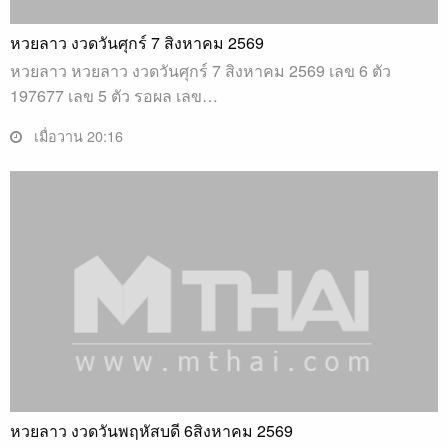
หวยลาว งวดวันศุกร์ 7 สิงหาคม 2569
หวยลาว หวยลาว งวดวันศุกร์ 7 สิงหาคม 2569 เลข 6 ตัว
197677 เลข 5 ตัว รอผล เลข…
เมื่อวาน 20:16
หวยลาว งวดวันพฤหัสบดี 6สิงหาคม 2569