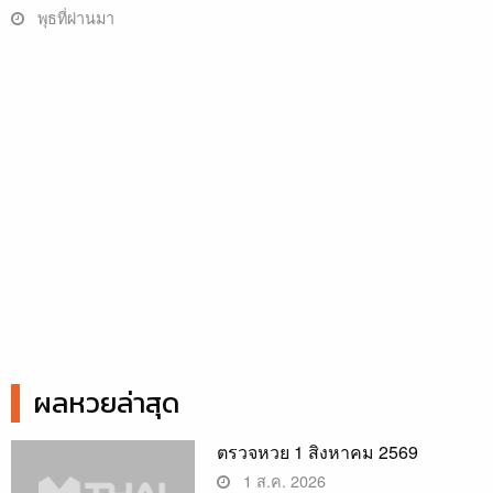
พุธที่ผ่านมา
ผลหวยล่าสุด
ตรวจหวย 1 สิงหาคม 2569
1 ส.ค. 2026