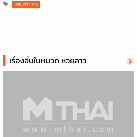
หวยลาววันพุธ
เรื่องอื่นในหมวด หวยลาว