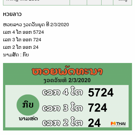
หวยลาว
ຫວຍລາວ ງວດວັນພຸດ ທີ 2/3/2020
ເລກ 4 ໂຕ ອອກ 5724
ເລກ 3 ໂຕ ອອກ 724
ເລກ 2 ໂຕ ອອກ 24
ນາມສັດ : ກົບ