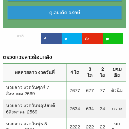
ดูเลขเด็ด อ.รักษ์
แชร์
ตรวจหวยลาวย้อนหลัง
3
2
ນາມ
ผลหวยลาว งวดวันที่
4 ໂຕ
ໂຕ
ໂຕ
ສັດ
หวยลาว งวดวันศุกร์ 7
7677
677
77
ตัวนิ่ม
สิงหาคม 2569
หวยลาว งวดวันพฤหัสบดี
7634
634
34
กวาง
6สิงหาคม 2569
หวยลาว งวดวันพุธ 5
นก
2222
222
22