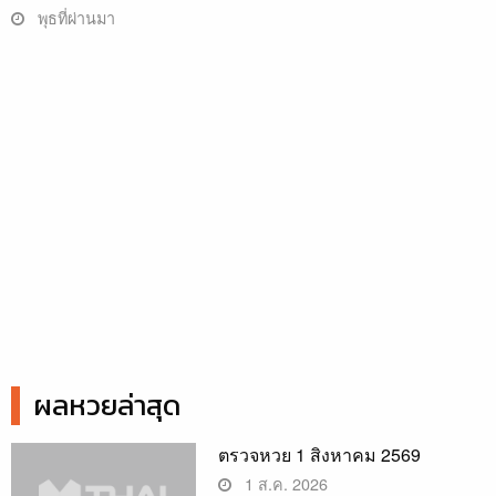
พุธที่ผ่านมา
ผลหวยล่าสุด
ตรวจหวย 1 สิงหาคม 2569
1 ส.ค. 2026