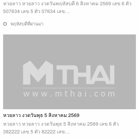
หวยลาว หวยลาว งวดวันพฤหัสบดี 6 สิงหาคม 2569 เลข 6 ตัว
507634 เลข 5 ตัว 07634 เลข…
พฤหัสบดีที่ผ่านมา
หวยลาว งวดวันพุธ 5 สิงหาคม 2569
หวยลาว หวยลาว งวดวันพุธ 5 สิงหาคม 2569 เลข 6 ตัว
382222 เลข 5 ตัว 82222 เลข…