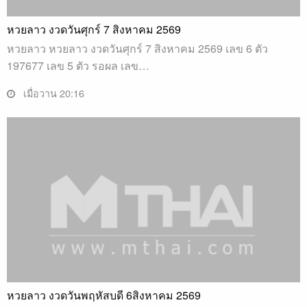
หวยลาว งวดวันศุกร์ 7 สิงหาคม 2569
หวยลาว หวยลาว งวดวันศุกร์ 7 สิงหาคม 2569 เลข 6 ตัว
197677 เลข 5 ตัว รอผล เลข…
เมื่อวาน 20:16
หวยลาว งวดวันพฤหัสบดี 6สิงหาคม 2569