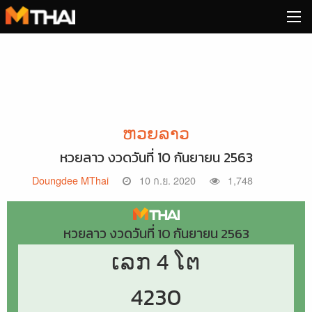
Skip
to
content
ຫວຍລາວ
หวยลาว งวดวันที่ 10 กันยายน 2563
Doungdee MThai
10 ก.ย. 2020
1,748
หวยลาว งวดวันที่ 10 กันยายน 2563
ເລກ 4 ໂຕ
4230