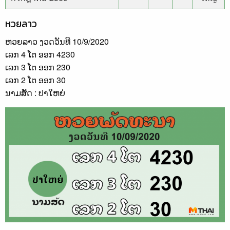
หวยลาว
ຫວຍລາວ ງວດວັນທີ 10/9/2020
ເລກ 4 ໂຕ ອອກ 4230
ເລກ 3 ໂຕ ອອກ 230
ເລກ 2 ໂຕ ອອກ 30
ນາມສັດ : ປາໃຫຍ່