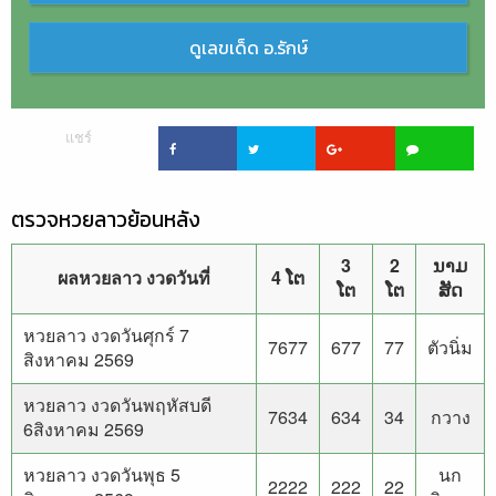
ดูเลขเด็ด อ.รักษ์
แชร์
ตรวจหวยลาวย้อนหลัง
3
2
ນາມ
ผลหวยลาว งวดวันที่
4 ໂຕ
ໂຕ
ໂຕ
ສັດ
หวยลาว งวดวันศุกร์ 7
7677
677
77
ตัวนิ่ม
สิงหาคม 2569
หวยลาว งวดวันพฤหัสบดี
7634
634
34
กวาง
6สิงหาคม 2569
หวยลาว งวดวันพุธ 5
นก
2222
222
22