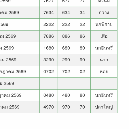
 2569
7677
677
77
ตัวนิ่ม
หาคม 2569
7634
634
34
กวาง
2569
2222
222
22
นกพิราบ
คม 2569
7886
886
86
เสือ
คม 2569
1680
680
80
นกอินทรี
าคม 2569
3290
290
90
นาก
รกฎาคม 2569
0702
702
02
หอย
ม 2569
กฎาคม 2569
0480
480
80
นกอินทรี
ฎาคม 2569
4970
970
70
ปลาใหญ่