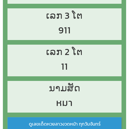
ເລກ 3 ໂຕ
911
ເລກ 2 ໂຕ
11
ນາມສັດ
หมา
ดูเลขเด็ดหวยลาวงวดหน้า ทุกวันจันทร์