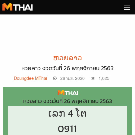
Skip
to
content
ຫວຍລາວ
หวยลาว งวดวันที่ 26 พฤศจิกายน 2563
Doungdee MThai
26 พ.ย. 2020
1,025
หวยลาว งวดวันที่ 26 พฤศจิกายน 2563
ເລກ 4 ໂຕ
0911