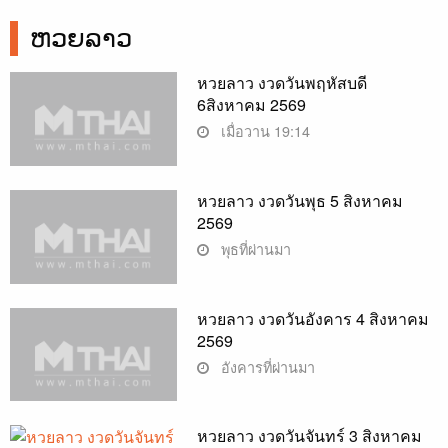
ຫວຍລາວ
หวยลาว งวดวันพฤหัสบดี
6สิงหาคม 2569
เมื่อวาน 19:14
หวยลาว งวดวันพุธ 5 สิงหาคม
2569
พุธที่ผ่านมา
หวยลาว งวดวันอังคาร 4 สิงหาคม
2569
อังคารที่ผ่านมา
หวยลาว งวดวันจันทร์ 3 สิงหาคม