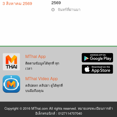
2569
จันทร์ที่ผ่านมา
MThai App
ติดตามข้อมูลได้ทุกที่ ทุก
เวลา
MThai Video App
คลิปตลก คลิปฮา ดูได้ทุกที่
บนมือถือคุณ
Copyright © 2016 MThai.com All rights reserved. หมายเลขทะเบียนการค้า
อิเล็กทรอนิกส์ : 0127114707040