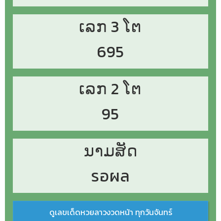
ເລກ 3 ໂຕ
695
ເລກ 2 ໂຕ
95
ນາມສັດ
รอผล
ดูเลขเด็ดหวยลาวงวดหน้า ทุกวันจันทร์