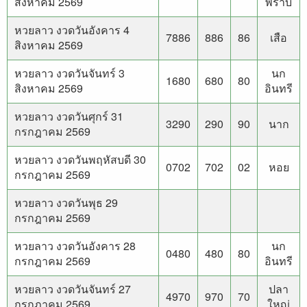
สิงหาคม 2569
พิราบ
หวยลาว งวดวันอังคาร 4
7886
886
86
เสือ
สิงหาคม 2569
หวยลาว งวดวันจันทร์ 3
นก
1680
680
80
สิงหาคม 2569
อินทรี
หวยลาว งวดวันศุกร์ 31
3290
290
90
นาก
กรกฎาคม 2569
หวยลาว งวดวันพฤหัสบดี 30
0702
702
02
หอย
กรกฎาคม 2569
หวยลาว งวดวันพุธ 29
กรกฎาคม 2569
หวยลาว งวดวันอังคาร 28
นก
0480
480
80
กรกฎาคม 2569
อินทรี
หวยลาว งวดวันจันทร์ 27
ปลา
4970
970
70
กรกฎาคม 2569
ใหญ่