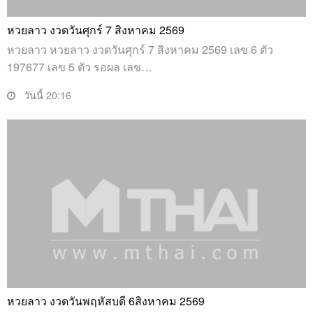
หวยลาว งวดวันศุกร์ 7 สิงหาคม 2569
หวยลาว หวยลาว งวดวันศุกร์ 7 สิงหาคม 2569 เลข 6 ตัว
197677 เลข 5 ตัว รอผล เลข…
วันนี้ 20:16
หวยลาว งวดวันพฤหัสบดี 6สิงหาคม 2569