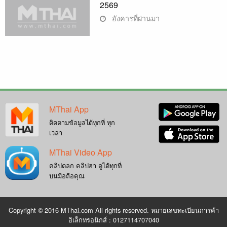
2569
อังคารที่ผ่านมา
MThai App
ติดตามข้อมูลได้ทุกที่ ทุก
เวลา
MThai Video App
คลิปตลก คลิปฮา ดูได้ทุกที่
บนมือถือคุณ
Copyright © 2016 MThai.com All rights reserved. หมายเลขทะเบียนการค้า
อิเล็กทรอนิกส์ : 0127114707040