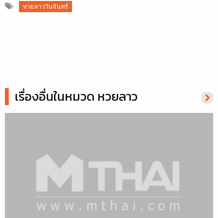
หวยลาววันจันทร์
เรื่องอื่นในหมวด หวยลาว