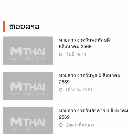
ຫວຍລາວ
หวยลาว งวดวันพฤหัสบดี
6สิงหาคม 2569
วันนี้ 19:14
หวยลาว งวดวันพุธ 5 สิงหาคม
2569
เมื่อวาน 19:01
หวยลาว งวดวันอังคาร 4 สิงหาคม
2569
อังคารที่ผ่านมา