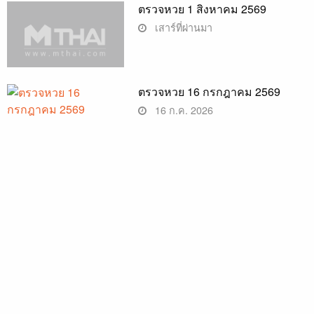
ตรวจหวย 1 สิงหาคม 2569
เสาร์ที่ผ่านมา
ตรวจหวย 16 กรกฎาคม 2569
16 ก.ค. 2026