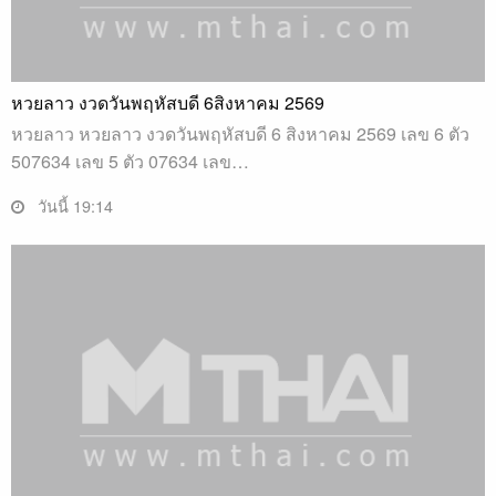
หวยลาว งวดวันพฤหัสบดี 6สิงหาคม 2569
หวยลาว หวยลาว งวดวันพฤหัสบดี 6 สิงหาคม 2569 เลข 6 ตัว
507634 เลข 5 ตัว 07634 เลข…
วันนี้ 19:14