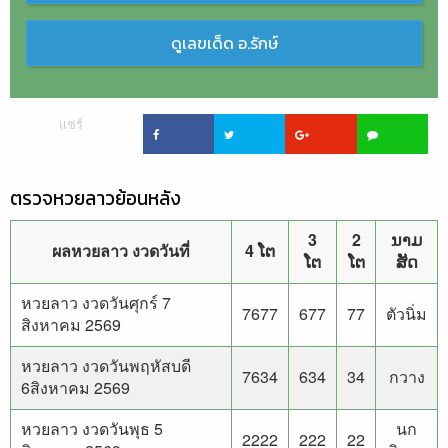
ดูเลขเด็ด อ.รักษ์
แชร์
ตรวจหวยลาวย้อนหลัง
3
2
ນາມ
ผลหวยลาว งวดวันที่
4 ໂຕ
ໂຕ
ໂຕ
ສັດ
หวยลาว งวดวันศุกร์ 7
7677
677
77
ตัวนิ่ม
สิงหาคม 2569
หวยลาว งวดวันพฤหัสบดี
7634
634
34
กวาง
6สิงหาคม 2569
หวยลาว งวดวันพุธ 5
นก
2222
222
22