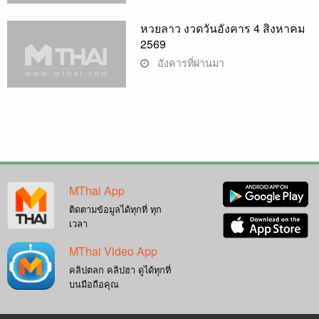
หวยลาว งวดวันอังคาร 4 สิงหาคม
2569
อังคารที่ผ่านมา
MThai App
ติดตามข้อมูลได้ทุกที่ ทุก
เวลา
MThai Video App
คลิปตลก คลิปฮา ดูได้ทุกที่
บนมือถือคุณ