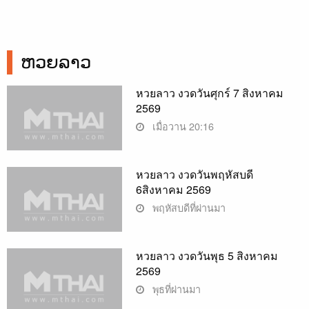
ຫວຍລາວ
หวยลาว งวดวันศุกร์ 7 สิงหาคม
2569
เมื่อวาน 20:16
หวยลาว งวดวันพฤหัสบดี
6สิงหาคม 2569
พฤหัสบดีที่ผ่านมา
หวยลาว งวดวันพุธ 5 สิงหาคม
2569
พุธที่ผ่านมา