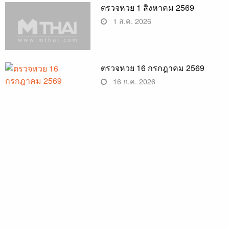
ตรวจหวย 1 สิงหาคม 2569
1 ส.ค. 2026
ตรวจหวย 16 กรกฎาคม 2569
16 ก.ค. 2026