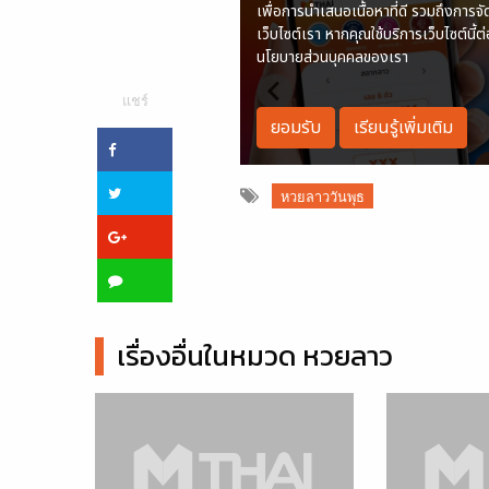
แชร์
หวยลาววันพุธ
เรื่องอื่นในหมวด หวยลาว