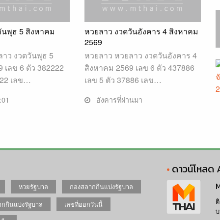
ันพุธ 5 สิงหาคม
หวยลาว งวดวันอังคาร 4 สิงหาคม
2569
าว งวดวันพุธ 5
หวยลาว หวยลาว งวดวันอังคาร 4
 เลข 6 ตัว 382222
สิงหาคม 2569 เลข 6 ตัว 437886
222 เลข…
เลข 5 ตัว 37886 เลข…
:01
อังคารที่ผ่านมา
ดาวน์โหลด 
M
หวยรัฐบาล
กองสลากกินแบ่งรัฐบาล
ต
กกินแบ่งรัฐบาล
เลขที่ออกวันนี้
บ