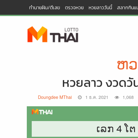
Skip
ทำนายฝัน/ตีเลข
ตรวจหวย
หวยลาววันนี้
สลากกินแบ
to
content
ຫວ
หวยลาว งวดวันท
Doungdee MThai
1 ธ.ค. 2021
1,068
ເລກ 4 ໂ