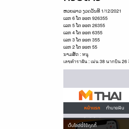
ຫວຍລາວ ງວດວັນທີ 1/12/2021
ເລກ 6 ໂຕ ອອກ 926355
ເລກ 5 ໂຕ ອອກ 26355
ເລກ 4 ໂຕ ອອກ 6355
ເລກ 3 ໂຕ ອອກ 355
ເລກ 2 ໂຕ ອອກ 55
ນາມສັດ : หนู
เลขตำราฝัน : เม่น 38 นากบิน 26 