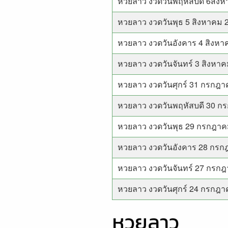
หวยลาว งวดวันพฤหัสบดี 6สิง
หวยลาว งวดวันพุธ 5 สิงหาคม 
หวยลาว งวดวันอังคาร 4 สิงหา
หวยลาว งวดวันจันทร์ 3 สิงหา
หวยลาว งวดวันศุกร์ 31 กรกฎ
หวยลาว งวดวันพฤหัสบดี 30 ก
หวยลาว งวดวันพุธ 29 กรกฎาค
หวยลาว งวดวันอังคาร 28 กร
หวยลาว งวดวันจันทร์ 27 กรก
หวยลาว งวดวันศุกร์ 24 กรกฎ
หวยลาว