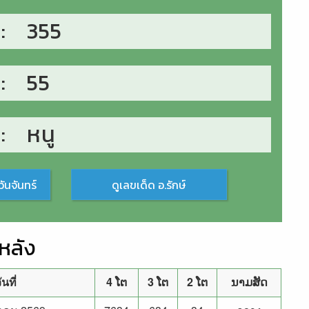
ຕ
355
ຕ
55
ດ
หนู
ันจันทร์
ดูเลขเด็ด อ.รักษ์
หลัง
นที่
4 ໂຕ
3 ໂຕ
2 ໂຕ
ນາມສັດ