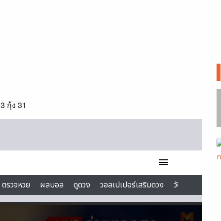
 กุ้ง 31