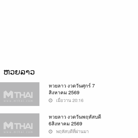
ຫວຍລາວ
หวยลาว งวดวันศุกร์ 7
สิงหาคม 2569
เมื่อวาน 20:16
หวยลาว งวดวันพฤหัสบดี
6สิงหาคม 2569
พฤหัสบดีที่ผ่านมา