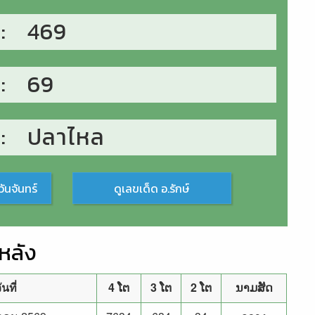
ຕ
469
ຕ
69
ດ
ปลาไหล
ันจันทร์
ดูเลขเด็ด อ.รักษ์
หลัง
นที่
4 ໂຕ
3 ໂຕ
2 ໂຕ
ນາມສັດ