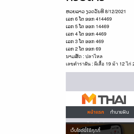
ຫວຍລາວ ງວດວັນທີ 8/12/2021
ເລກ 6 ໂຕ ອອກ 414469
ເລກ 5 ໂຕ ອອກ 14469
ເລກ 4 ໂຕ ອອກ 4469
ເລກ 3 ໂຕ ອອກ 469
ເລກ 2 ໂຕ ອອກ 69
ນາມສັດ : ปลาไหล
เลขตำราฝัน : ผีเสื้อ 19 ม้า 12 ไก่