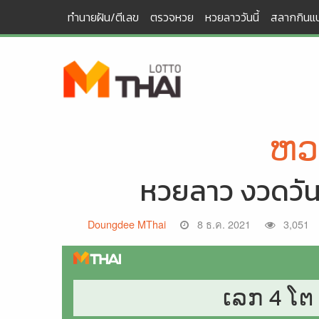
Skip
ทำนายฝัน/ตีเลข
ตรวจหวย
หวยลาววันนี้
สลากกินแบ
to
content
ຫວ
หวยลาว งวดวันท
Doungdee MThai
8 ธ.ค. 2021
3,051
ເລກ 4 ໂ