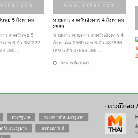
ันพุธ 5 สิงหาคม
หวยลาว งวดวันอังคาร 4 สิงหาคม
2569
าว งวดวันพุธ 5
หวยลาว หวยลาว งวดวันอังคาร 4
 เลข 6 ตัว 382222
สิงหาคม 2569 เลข 6 ตัว 437886
222 เลข…
เลข 5 ตัว 37886 เลข…
อังคารที่ผ่านมา
ดาวน์โหลด 
M
หวยรัฐบาล
กองสลากกินแบ่งรัฐบาล
ต
กกินแบ่งรัฐบาล
เลขที่ออกวันนี้
บ