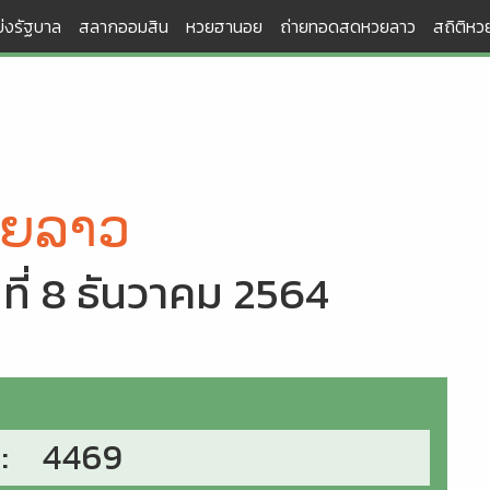
่งรัฐบาล
สลากออมสิน
หวยฮานอย
ถ่ายทอดสดหวยลาว
สถิติหวย
ຍລາວ
ี่ 8 ธันวาคม 2564
ຕ
4469