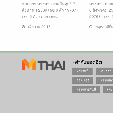
หวยลาว หวยลาว งวดวันศุกร์ 7
หวยลาว หวยล
สิงหาคม 2569 เลข 6 ตัว 197677
6 สิงหาคม 25
เลข 5 ตัว รอผล เลข…
507634 เลข 
เมื่อวาน 20:16
พฤหัสบดีที่
คำค้นยอดฮิต
หวยวันนี้
หวยออก
ลอตเตอรี่
ตรวจสลา
ตรวจหวยวันนี้
เลข