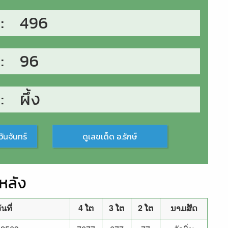
ຕ
496
ຕ
96
ດ
ผึ้ง
ันจันทร์
ดูเลขเด็ด อ.รักษ์
หลัง
นที่
4 ໂຕ
3 ໂຕ
2 ໂຕ
ນາມສັດ