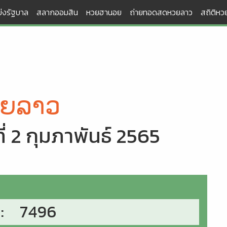
่งรัฐบาล
สลากออมสิน
หวยฮานอย
ถ่ายทอดสดหวยลาว
สถิติหวย
ຍລາວ
่ 2 กุมภาพันธ์ 2565
ຕ
7496