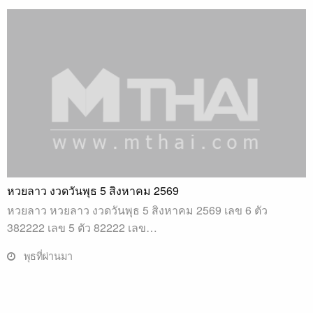
หวยลาว งวดวันพุธ 5 สิงหาคม 2569
หวยลาว หวยลาว งวดวันพุธ 5 สิงหาคม 2569 เลข 6 ตัว
382222 เลข 5 ตัว 82222 เลข…
พุธที่ผ่านมา