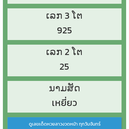
ເລກ 3 ໂຕ
925
ເລກ 2 ໂຕ
25
ນາມສັດ
เหยี่ยว
ดูเลขเด็ดหวยลาวงวดหน้า ทุกวันจันทร์