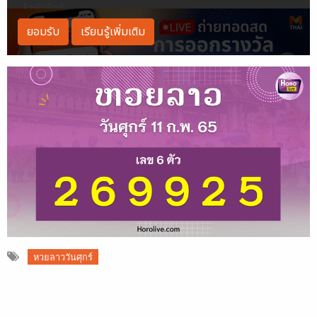
หวยลาววันศุกร์