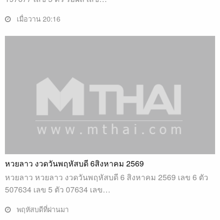
เมื่อวาน 20:16
หวยลาว งวดวันพฤหัสบดี 6สิงหาคม 2569
หวยลาว หวยลาว งวดวันพฤหัสบดี 6 สิงหาคม 2569 เลข 6 ตัว
507634 เลข 5 ตัว 07634 เลข…
พฤหัสบดีที่ผ่านมา