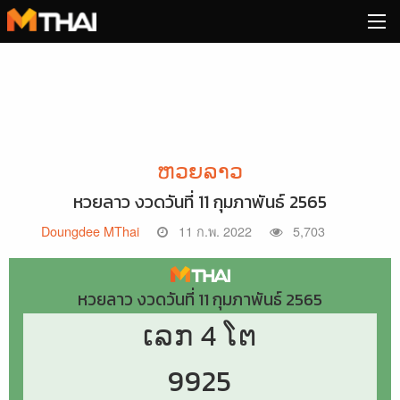
Skip
to
content
ຫວຍລາວ
หวยลาว งวดวันที่ 11 กุมภาพันธ์ 2565
Doungdee MThai
11 ก.พ. 2022
5,703
หวยลาว งวดวันที่ 11 กุมภาพันธ์ 2565
ເລກ 4 ໂຕ
9925