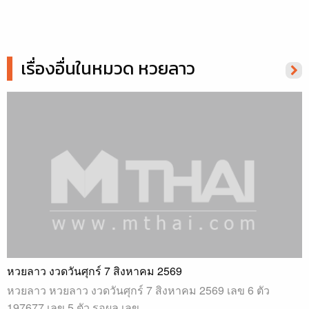
เรื่องอื่นในหมวด หวยลาว
หวยลาว งวดวันศุกร์ 7 สิงหาคม 2569
หวยลาว หวยลาว งวดวันศุกร์ 7 สิงหาคม 2569 เลข 6 ตัว
197677 เลข 5 ตัว รอผล เลข…