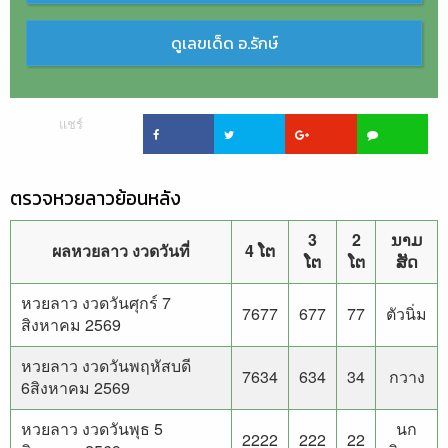
ดูเลขเด็ด อ.รักษ์
แชร์
ตรวจหวยลาวย้อนหลัง
3
2
ນາມ
ผลหวยลาว งวดวันที่
4 ໂຕ
ໂຕ
ໂຕ
ສັດ
หวยลาว งวดวันศุกร์ 7
7677
677
77
ตัวนิ่ม
สิงหาคม 2569
หวยลาว งวดวันพฤหัสบดี
7634
634
34
กวาง
6สิงหาคม 2569
หวยลาว งวดวันพุธ 5
นก
2222
222
22