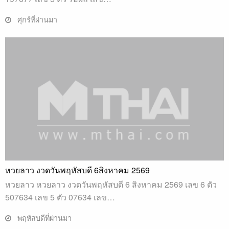
ศุกร์ที่ผ่านมา
หวยลาว งวดวันพฤหัสบดี 6สิงหาคม 2569
หวยลาว หวยลาว งวดวันพฤหัสบดี 6 สิงหาคม 2569 เลข 6 ตัว
507634 เลข 5 ตัว 07634 เลข…
พฤหัสบดีที่ผ่านมา