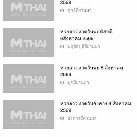
2569
ศุกร์ที่ผ่านมา
หวยลาว งวดวันพฤหัสบดี
6สิงหาคม 2569
พฤหัสบดีที่ผ่านมา
หวยลาว งวดวันพุธ 5 สิงหาคม
2569
พุธที่ผ่านมา
หวยลาว งวดวันอังคาร 4 สิงหาคม
2569
อังคารที่ผ่านมา