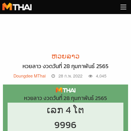
Skip
to
content
ຫວຍລາວ
หวยลาว งวดวันที่ 28 กุมภาพันธ์ 2565
Doungdee MThai
28 ก.พ. 2022
4,045
หวยลาว งวดวันที่ 28 กุมภาพันธ์ 2565
ເລກ 4 ໂຕ
9996