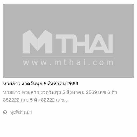
หวยลาว งวดวันพุธ 5 สิงหาคม 2569
หวยลาว หวยลาว งวดวันพุธ 5 สิงหาคม 2569 เลข 6 ตัว
382222 เลข 5 ตัว 82222 เลข…
พุธที่ผ่านมา