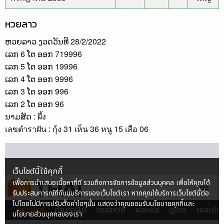
หวยลาว
ຫວຍລາວ ງວດວັນທີ 28/2/2022
ເລກ 6 ໂຕ ອອກ 719996
ເລກ 5 ໂຕ ອອກ 19996
ເລກ 4 ໂຕ ອອກ 9996
ເລກ 3 ໂຕ ອອກ 996
ເລກ 2 ໂຕ ອອກ 96
ນາມສັດ : ผึ้ง
เลขตำราฝัน : กุ้ง 31 เห็น 36 หนู 15 เสือ 06