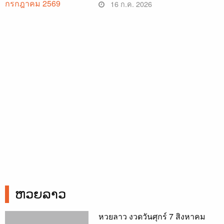
16 ก.ค. 2026
ຫວຍລາວ
หวยลาว งวดวันศุกร์ 7 สิงหาคม