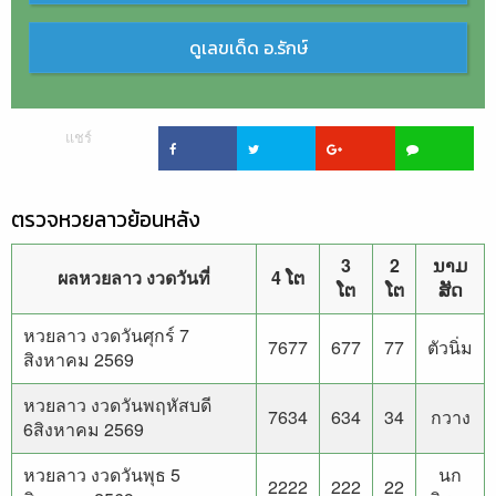
ดูเลขเด็ด อ.รักษ์
แชร์
ตรวจหวยลาวย้อนหลัง
3
2
ນາມ
ผลหวยลาว งวดวันที่
4 ໂຕ
ໂຕ
ໂຕ
ສັດ
หวยลาว งวดวันศุกร์ 7
7677
677
77
ตัวนิ่ม
สิงหาคม 2569
หวยลาว งวดวันพฤหัสบดี
7634
634
34
กวาง
6สิงหาคม 2569
หวยลาว งวดวันพุธ 5
นก
2222
222
22