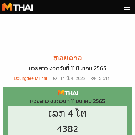
Skip
to
content
ຫວຍລາວ
หวยลาว งวดวันที่ 11 มีนาคม 2565
Doungdee MThai
11 มี.ค. 2022
3,511
หวยลาว งวดวันที่ 11 มีนาคม 2565
ເລກ 4 ໂຕ
4382