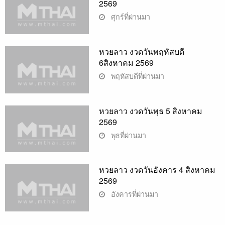
2569
ศุกร์ที่ผ่านมา
หวยลาว งวดวันพฤหัสบดี
6สิงหาคม 2569
พฤหัสบดีที่ผ่านมา
หวยลาว งวดวันพุธ 5 สิงหาคม
2569
พุธที่ผ่านมา
หวยลาว งวดวันอังคาร 4 สิงหาคม
2569
อังคารที่ผ่านมา