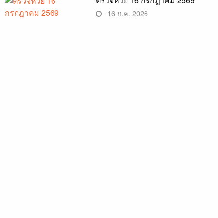
ตรวจหวย 16 กรกฎาคม 2569
16 ก.ค. 2026