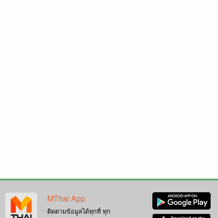
MThai App
ติดตามข้อมูลได้ทุกที่ ทุก