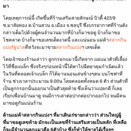
มา
โดยเหตุการณ์นี้ เกิดขึ้นที่ร้านเสริมสวยลักษณ์ บิวตี้ 423/9
ซ.มาลัยทอง ต.บ้านสวน อ.เมือง จ.ชลบุรี ซึ่งบรรยากาศที่ร้านดัง
กล่าวเต็มไปด้วยผู้คนจำนวนมากที่บ้างก็มาขอดู บ้างก็มาขอ
โชคลาด บ้างก็มาขอเลขเด็ดงวดนี้ และแน่นอน แม่ค้า
สลากกิน
แบ่งรัฐบาล
ที่หวังจะมาขาย
สลากกินแบ่ง
ฯ เลขเด็ด
โดยเจ้าของร้านเล่าว่า ลูกกรอกแมวนี้เกิดจาก แม่แมวตัวที่เลี้ยง
ไว้ที่ชื่อแบล็ก ซึ่งจริงๆก่อนหน้านี้ได้พาไปฉีดยาคุมกำเนิดแล้ว
ในวันที่คลอดเจ้าแบล็ก ก็ได้มานนอนเล่นข้างๆตน บนโซฟาที่
ร้าน ช่วงเวลาประมาณ 9.00น โดยคลอดทั้งหมด 6 ตัว ส่วนตัวที่
เป็นลูกกรอกนั้นออกมาเป็นตัวสุดท้าย ซึ่งเห็นว่าแปลกดี ก็เลย
เรียกเพื่อนบ้านมาดู จนมีการเล่าต่อปากต่อปากออกไป จนมีคน
มาขอดูกันแน่นร้าน
ด้านแม่ค้าสลากกินแบ่งฯ ที่มาเดินเร่ขายกล่าวว่า ส่วนใหญ่ผู้
ที่มาขอดูเลขท้าย มักจะเป็นเลขที่ร้านเสริมสวยเป็นหลัก ที่เหลือ
ก็จะมีจำนวนลูกแมวคือ 6ตัวบ้าง ซึ่งก็ทำให้ขายได้เรื่อยๆ