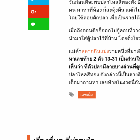
วันก่อนที่จะพบปลาไหลสีทองทั้ง 2ต
คน มาหาที่ห้อง ก็สะดุ้งตื่น แต
โดยใช้ลอบดักปลา เพื่อเป็นรายได้
เมื่อถึงตอนดึกก็ออกไปกู้ลอบที่วา
นำมาใส่ตู้ปลาไว้ที่บ้าน โดยตั้งใจ
แม่ค้า
สลากกินแบ่ง
รายหนึ่งที่มาเ
หาเลขท้าย 2 ตัว 13-31 เป็นส่วน
เห็นว่า ที่ตัวปลามีลายบางส่วนที่
ปลาไหลสีทอง ดังกล่าวนี้เป็นลาง
เด็ดมาถามหา เลขท้ายในงวดนี้กั
เลขเด็ด