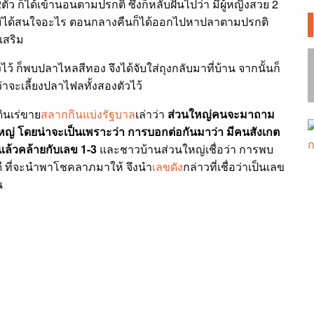
ัว ก็ได้เข้านอนตามปรกติ ซึ่งก็หลับฝันไปว่า มีผู้หญิงสวย 2
่ก็ไม่ได้สนใจอะไร ตอนกลางคืนก็ได้ออกไปหาปลาตามปรกติ
เสริม
งไว้ ก็พบปลาไหลสีทอง จึงได้จับใส่ถุงกลับมาที่บ้าน จากนั้นก็
ว่าจะเลี้ยงปลาไฟลทั้งสองตัวไว้
ดินเร่ขาย
สลากกินแบ่งรัฐบาล
เล่าว่า
ส่วนใหญ่คนจะมาถาม
ใหญ่ โดยน่าจะเป็นเพราะว่า การบอกต่อกันมาว่า มีคนสังเกต
ดูแล้วคล้ายกับเลข 1-3
และชาวบ้านส่วนใหญ่เชื่อว่า การพบ
ดี ที่จะนำพาโชคลาภมาให้ จึงนำ
เลขดัง
กล่าวที่เชื่อว่าเป็นเลข
น