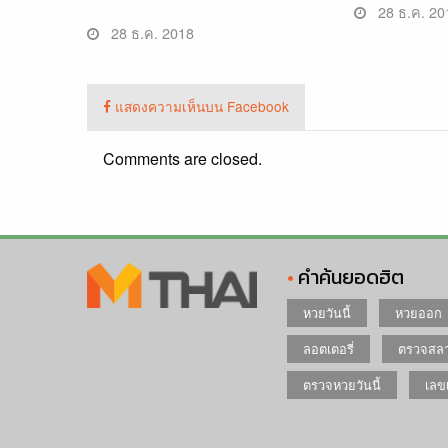
28 ธ.ค. 20
28 ธ.ค. 2018
แสดงความเห็นบน Facebook
Comments are closed.
คำค้นยอดฮิต
หวยวันนี้
หวยออก
ลอตเตอรี่
ตรวจสลา
ตรวจหวยวันนี้
เลข