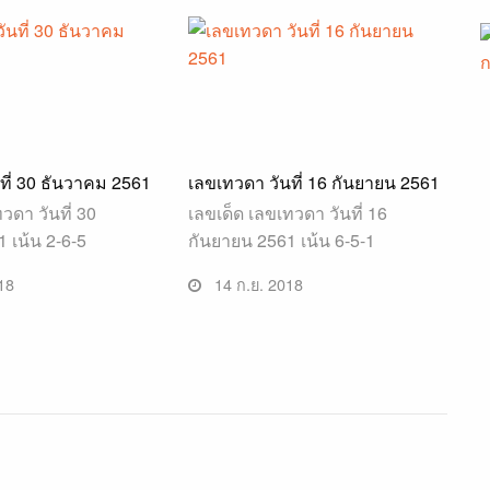
ที่ 30 ธันวาคม 2561
เลขเทวดา วันที่ 16 กันยายน 2561
วดา วันที่ 30
เลขเด็ด เลขเทวดา วันที่ 16
 เน้น 2-6-5
กันยายน 2561 เน้น 6-5-1
18
14 ก.ย. 2018