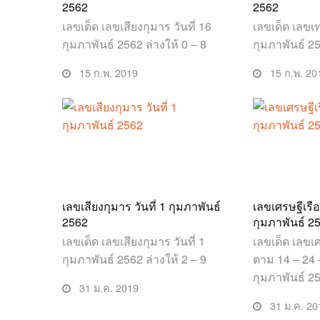
2562
2562
เลขเด็ด เลขเสียงกุมาร วันที่ 16
เลขเด็ด เลขเท
กุมภาพันธ์ 2562 ล่างให้ 0 – 8
กุมภาพันธ์ 25
15 ก.พ. 2019
15 ก.พ. 20
เลขเสียงกุมาร วันที่ 1 กุมภาพันธ์
เลขเศรษฐีเรือย
2562
กุมภาพันธ์ 2
เลขเด็ด เลขเสียงกุมาร วันที่ 1
เลขเด็ด เลขเศ
กุมภาพันธ์ 2562 ล่างให้ 2 – 9
ตาม 14 – 24 –
กุมภาพันธ์ 2
31 ม.ค. 2019
31 ม.ค. 20