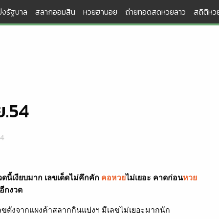
่งรัฐบาล
สลากออมสิน
หวยฮานอย
ถ่ายทอดสดหวยลาว
สถิติหวย
ย.54
54
วดนี้เงียบมาก เลขเด็ดไม่คึกคัก
คอหวย
ไม่เยอะ คาดก่อน
หวย
อีกงวด
็ดเลขดังจากแผงค้าสลากกินแบ่งฯ มีเลขไม่เยอะมากนัก