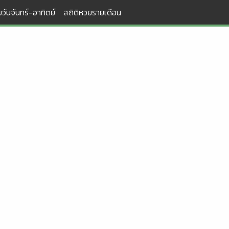
วันจันทร์-อาทิตย์
สถิติหวยรายเดือน