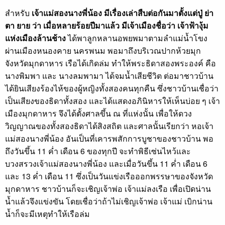
สำหรับ
เจ้าแม่สองนางพี่น้อง มีเรื่องเล่าสืบต่อกันมาตั้งแต่ปู่ ย่า
ตา ยาย ว่า เมื่อหลายร้อยปีมาแล้ว มีเจ้าเมืองชื่อว่า เจ้าฟ้างุ้ม
แห่งเมืองล้านช้าง
ได้พาลูกหลานอพยพมาตามลำแม่น้ำโขง
ผ่านเมืองหนองคาย นครพนม พอมาถึงบริเวณปากห้วยมุก
จังหวัดมุกดาหาร เรือได้เกิดล่ม ทำให้พระธิดาสองพระองค์ คือ
นางพิมพา และ นางลมพามา ได้จมน้ำเสียชีวิต ต่อมาชาวบ้าน
ได้ยินเสียงร้องไห้ของผู้หญิงทั้งสองคนทุกคืน ซึ่งชาวบ้านเชื่อว่า
เป็นเสียงของธิดาทั้งสอง และได้แสดงอภินิหารให้เห็นบ่อย ๆ เจ้า
เมืองมุกดาหาร จึงได้ตั้งศาลขึ้น ณ ที่แห่งนั้น เพื่อให้ดวง
วิญญาณของทั้งสองธิดาได้สิงสถิต และศาลนั้นเรียกว่า หอเจ้า
แม่สองนางพี่น้อง อันเป็นที่เคารพสักการบูชาของชาวบ้าน พอ
ถึงวันขึ้น 11 ค่ำ เดือน 6 ของทุกปี จะทำพิธีเซ่นไหว้และ
บวงสรวงเจ้าแม่สองนางพี่น้อง และเมื่อวันขึ้น 11 ค่ำ เดือน 6
และ 13 ค่ำ เดือน 11 ซึ่งเป็นวันแข่งเรือออกพรรษาของจังหวัด
มุกดาหาร ชาวบ้านก็จะเชิญเจ้าพ่อ เจ้าแม่ลงเรือ เพื่อเปิดน่าน
น้ำแล้วจึงแข่งขัน โดยเชื่อว่าถ้าไม่เชิญเจ้าพ่อ เจ้าแม่ เบิกน่าน
น้ำก็จะมีเหตุทำให้เรือล่ม