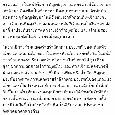
จำนวนมาก ในพิธีได้มีการอัญเชิญเจ้าแม่สองนางพี่น้อง เจ้าพ่อ
เจ้าฟ้ามุงเมืองซึ่งเป็นเจ้าครองเมืองมุกดาหาร และเจ้าพ่อหัว
ดอนต่าง ๆ ที่อัญเชิญมาในพิธี เช่น เจ้าหัวดอนดิน-เจ้าแก่งกะ
เบา-เจ้าดอนหินสูง?เจ้าดอนหนองหล่ม?เจ้าดอนถ้ำเงิน ฯลฯ ต่อ
มาก็มาประทับร่างทรง คารวะเจ้าฟ้ามุงเมือง และ เจ้าแม่สอง
นางพี่น้อง ซึ่งเป็นเจ้าครองเมืองมุกดาหาร
ในงานมีการร่วมแสดงร่ายรำลีลาตามประเพณีของแต่ละหัว
เมือง แล เล่นกินดื่ม ของผีในแต่ละหัวเมือง ตลอดทั้งวัน ในพิธีมี
ชาวบ้านทุกครัวเรือน จะนำเครื่องเซ่นไหว้ ดอกไม้ ธูปเทียน
สุรา มาถวายต่อศาลเจ้าฟ้ามุงเมือง และ ศาลเจ้าแม่สองนางพี่
น้อง และเจ้าหัวดอนต่าง ๆ ซึ่งมีนางเทียมหรือจ้ำ อัญเชิญเข้า
ประทับร่างทรง การแสดงร่ายรำลีลาตามประเพณีของแต่ละหัว
เมือง และเป็นประเพณีที่สืบทอดกันมายาวนานนับร้อยปี เมื่อถึง
วันขึ้น 11 ค่ำ เดือน 6 ของทุกปี ชาวบ้านจะได้ร่วมกันจัดพิธีดัง
กล่าวขึ้น ตามความเชื่อนอกจากปกป้องอันตรายทั้งหลายทั้ง
ปวงมิให้เกิดขึ้นในจังหวัด ยังเพื่อเป็นสิริมงคลแก่ประชาชน
จังหวัดมุกดาหารด้วย