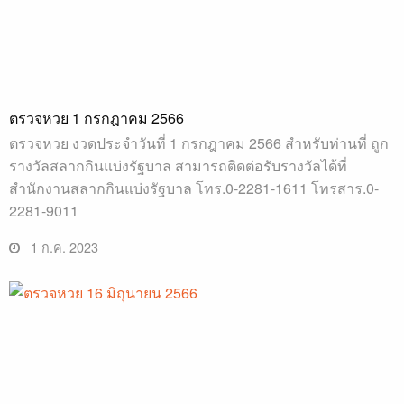
ตรวจหวย 1 กรกฎาคม 2566
ตรวจหวย งวดประจำวันที่ 1 กรกฎาคม 2566 สำหรับท่านที่ ถูก
รางวัลสลากกินแบ่งรัฐบาล สามารถติดต่อรับรางวัลได้ที่
สำนักงานสลากกินแบ่งรัฐบาล โทร.0-2281-1611 โทรสาร.0-
2281-9011
1 ก.ค. 2023