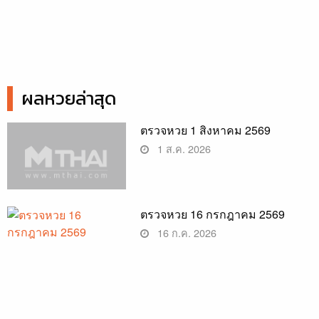
ผลหวยล่าสุด
ตรวจหวย 1 สิงหาคม 2569
1 ส.ค. 2026
ตรวจหวย 16 กรกฎาคม 2569
16 ก.ค. 2026