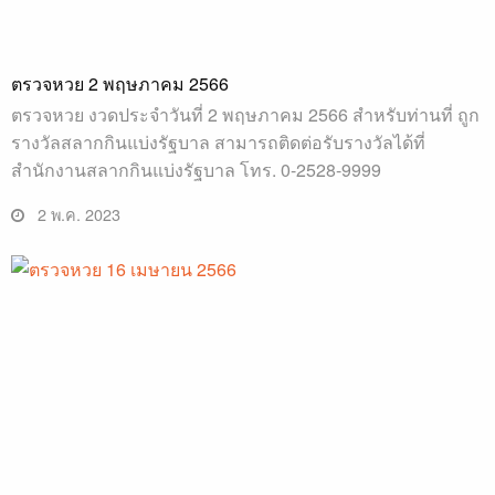
ตรวจหวย 2 พฤษภาคม 2566
ตรวจหวย งวดประจำวันที่ 2 พฤษภาคม 2566 สำหรับท่านที่ ถูก
รางวัลสลากกินแบ่งรัฐบาล สามารถติดต่อรับรางวัลได้ที่
สำนักงานสลากกินแบ่งรัฐบาล โทร. 0-2528-9999
2 พ.ค. 2023