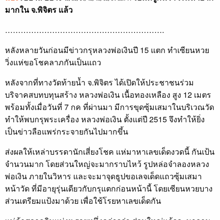
มากใน จ.พิจิตร แล้ว
…………………………………………………….
หลังหลายวันก่อนมีข่าวกรุหลวงพ่อเงินปี 15 แตก ทำเซียนหวย
วิ่งแห่ขอโชคลาภกันเป็นแถว
หลังจากที่ทางวัดท้ายน้ำ จ.พิจิตร ได้เปิดให้ประชาชนร่วม
บริจาคสบทบทุนสร้าง หลวงพ่อเงิน เนื้อทองเหลือง สูง 12 เมตร
พร้อมทั้งเมื่อวันที่ 7 กค ที่ผ่านมา มีการขุดซุ้มเสมาในบริเวณวัด
ทำให้พบกรุพระเครื่อง หลวงพ่อเงิน ตั้งแต่ปี 2515 จึงทำให้ยิ่ง
เป็นข่าวลือแพร่กระจายกันไปมากขึ้น
ส่งผลให้เหล่าบรรดานักเสี่ยงโชค แห่มาหาเลขเด็ดงวดนี้ กันเป้น
จำนวนมาก โดยส่วนใหญ่จะมากราบไหว้ รูปหล่อจำลองหลวง
พ่อเงิน ภายในวิหาร และจะมาจุดธูปขอเลจเด็ดแถวซุ้มเสมา
หน้าวัด ที่มีอายุรุ่นเดียวกับกรุแตกก่อนหน้านี้ โดยเซียนหวยบาง
ส่วนเตรียมแป้งมาด้วย เพื่อใช้โรยหาเลขเด็ดกัน