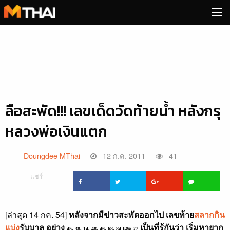
Skip
to
content
ลือสะพัด!!! เลขเด็ดวัดท้ายน้ำ หลังกรุ
หลวงพ่อเงินแตก
Doungdee MThai
12 ก.ค. 2011
41
แชร์
[ล่าสุด 14 กค. 54]
หลังจากมีข่าวสะพัดออกไป เลขท้าย
สลากกิน
แบ่ง
รับบาล อย่าง
เป็นที่รู้กันว่า เริ่มหายาก
45, 38, 14, 48, 46, 68, 84 และ 77