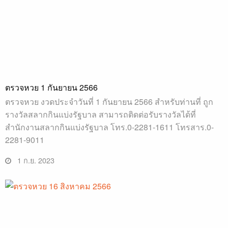
ตรวจหวย 1 กันยายน 2566
ตรวจหวย งวดประจำวันที่ 1 กันยายน 2566 สำหรับท่านที่ ถูก
รางวัลสลากกินแบ่งรัฐบาล สามารถติดต่อรับรางวัลได้ที่
สำนักงานสลากกินแบ่งรัฐบาล โทร.0-2281-1611 โทรสาร.0-
2281-9011
1 ก.ย. 2023