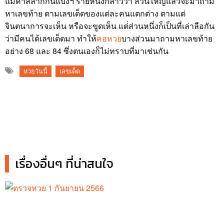
แม่ค้าสลากกินแบ่งฯ รายหนึ่งกล่าวว่า ส่วนใหญ่แล้วจะมาถาม
หาเลขท้าย ตามเลขเด็ดของแต่ละคนแตกต่าง ตามแต่
จินตนาการจะเห็น หรือจะขูดเห็น แต่่ส่วนหนึ่งก็เป็นที่เล่าลือกัน
ว่ามีคนได้เลขเด็ดมา ทำให้
คอหวย
บางส่วนมาถามหาเลขท้าย
อย่าง 68 และ 84 ซึ่งตนเองก็ไม่ทราบที่มาเช่นกัน
หวยวันนี้
เลขเด็ด
เรื่องอื่นๆ ที่น่าสนใจ