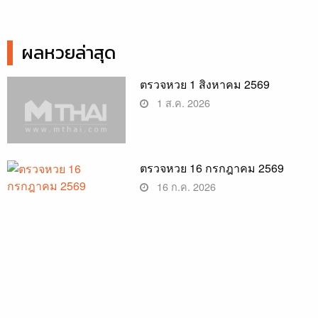
ผลหวยล่าสุด
ตรวจหวย 1 สิงหาคม 2569
1 ส.ค. 2026
ตรวจหวย 16 กรกฎาคม 2569
16 ก.ค. 2026