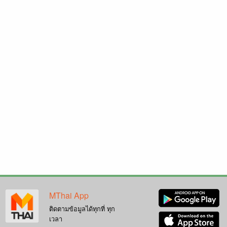
MThai App
ติดตามข้อมูลได้ทุกที่ ทุก
เวลา