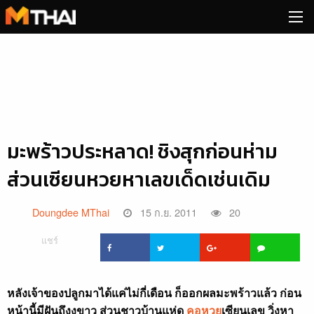
Skip
to
content
มะพร้าวประหลาด! ชิงสุกก่อนห่าม
ส่วนเซียนหวยหาเลขเด็ดเช่นเดิม
Doungdee MThai
15 ก.ย. 2011
20
แชร์
หลังเจ้าของปลูกมาได้แค่ไม่กี่เดือน ก็ออกผลมะพร้าวแล้ว ก่อน
หน้านี้มีฝันถึงงูขาว ส่วนชาวบ้านแห่ดู
คอหวย
เซียนเลข วิ่งหา