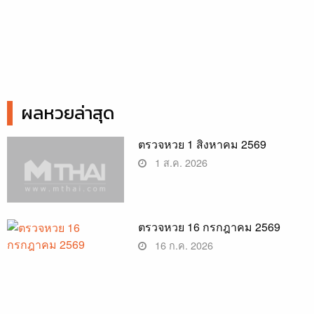
ผลหวยล่าสุด
ตรวจหวย 1 สิงหาคม 2569
1 ส.ค. 2026
ตรวจหวย 16 กรกฎาคม 2569
16 ก.ค. 2026