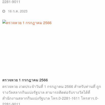
2281-9011
16 ก.ค. 2023
ตรวจหวย 1 กรกฎาคม 2566
ตรวจหวย งวดประจำวันที่ 1 กรกฎาคม 2566 สำหรับท่านที่ ถูก
รางวัลสลากกินแบ่งรัฐบาล สามารถติดต่อรับรางวัลได้ที่
สำนักงานสลากกินแบ่งรัฐบาล โทร.0-2281-1611 โทรสาร.0-
2281-9011