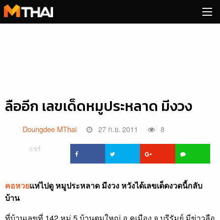
Skip
to
content
ลืออีก เลขเด็ดหมูประหลาด มีงวง
Doungdee MThai
27 ก.ย. 2011
8
แชร์
คอหวย
แห่ไปดู หมูประหลาด มีงวง หวังได้เลขเด็ดงวดนี้กลับ
บ้าน
ที่บ้านเลขที่ 142 หมู่ 5 บ้านตูมใหญ่ อ.คูเมือง จ.บุรีรัมย์ มีข่าวลือ