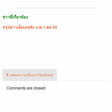
…………………………………………………….
ข่าวที่เกี่ยวข้อง
สรุปข่าวเด็ดเลขดัง งวด 1 ตค 54
แสดงความเห็นบน Facebook
Comments are closed.