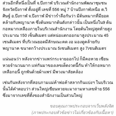
ส่วนอีกที่หนึ่งเป็นที่ จ.บึงกาฬ บริเวณสำนักงานพัฒนาชุมชน
จังหวัดบึงกาฬ ตั้งอยู่ที่ เลขที่ 556 หมู่ 7 บ้านบึงกาฬเหนือ ต.วิ
ศิษฐ์ อ.บึงกาฬ จ.บึงกาฬ มีข่าวร่ำลือกันว่า มีต้นหมากที่มียอด
คล้ายกับพญานาค ซึ่งต้นหมากต้นดังกล่าวนั้น เป็นหนึ่งใน9 ต้น
กอหมากเหลืองภายในบริเวณสำนักงาน โดยต้นใหญ่สุดท้ายสูง
ประมาณ 150 เซ็นติเมตร แต่หน่อแตกออกมาสูงประมาณ 45
เซนติเมตร ที่บริเวณยอดมีลักษณะคด งอ มองดูคล้ายกับ
พญานาค ขนาดกว้างประมาณ 5เซนติเมตร สูง 7เซนติเมตร
แน่นอนว่า หลังจากข่าวแพร่กระจายออกไป ก็มีคอหวย เซียน
หวยจำนวนมาก แห่กันมาของเลขเด็ดงวดนี้กัน ทำให้กอหมาก
เหลือกอนี้ ถูกพันด้วยผ้าแพร่ มีพวงมาลัยคล้อง
เช่นกันหลังจากที่สอบภามแม่ค้าพ่อค้าสลากกินแบ่งฯ ในบริเวณ
นั้นได้คำตอบว่า ส่วนใหญ่เซียนหวยจะมาถามหาเลขท้าย 556
ซึ่งมาจากเลขที่ตั้งของสำนักงานเป็นส่วนใหญ่
ขอบคุณภาพประกอบจากเว็บพลังจิต
(ภาพประกอบหัวข้อข่าวไม่เกี่ยวข้องกับเนื้อหา)