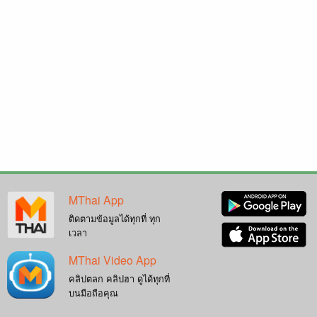
MThai App
ติดตามข้อมูลได้ทุกที่ ทุก
เวลา
MThai Video App
คลิปตลก คลิปฮา ดูได้ทุกที่
บนมือถือคุณ