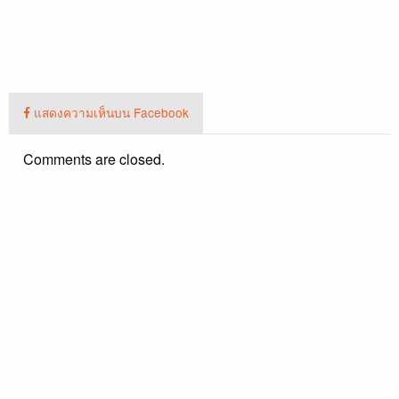
แสดงความเห็นบน Facebook
Comments are closed.