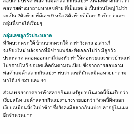
สอบถามบรรดาพ่อค้าแม่ค้าสลากกินแบ่งฯในพื้นที่ต่างกล่าวว่า
คอหวยต่างมาถามหาเลขท้าย ที่เป็นเลข 9 เป็นส่วนใหญ่ ไม่ว่า
จะเป็น 2ตัวท้าย ที่มีเลข 9 หรือ 3ตัวท้ายที่มีเลข 9 เรียกว่าเลข
กลุ่มนี้ขายได้เรื่อยๆ
กลุ่มเลขลูกวัวประหลาด
ที่วัดบวกครกใต้ บ้านบวกครกใต้ ต.ท่าวังตาล อ.สารภี
จ.เชียงใหม่ หลังจากที่มีข่าวแพร่สะพัดออกไปว่า มีลูกวัว
ประหลาด คลอดออกมามีสองหัว ทำให้คอหวยและชาวบ้านแห่
ไปกราบไหว้ ขอเลขเด็ดกันตามระเบียบ ซึ่งจากการสอบถาม
พ่อค้าแม่ค้าสลากกินแบ่งฯ พบว่า เลขที่มักจะมีคอหวยมาถาม
หาได้แก่ 421 และ 44
ส่วนบรรยากาศการค้าสลากกินแบ่งรัฐบาบในงวดนี้นั้นเรียกว่า
เงียบสนิท แม่ค้าสลากกินแบ่งฯบางรายบอกว่า “งวดนี้ผีหลอก
เงียบเหมือนนั่งในป่าช้า” ซึ่งยังคงมีสลากกินแบ่งฯ คาอยู่ในแผง
อีกจำนวนมาก