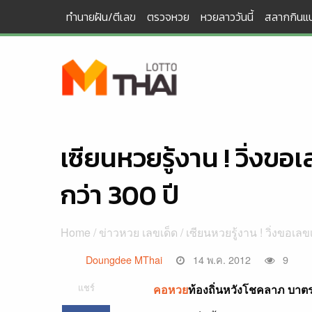
Skip
ทำนายฝัน/ตีเลข
ตรวจหวย
หวยลาววันนี้
สลากกินแบ
to
content
เซียนหวยรู้งาน ! วิ่งข
กว่า 300 ปี
Home
/
ข่าวหวย เลขเด็ด
/ เซียนหวยรู้งาน ! วิ่งขอเ
Doungdee MThai
14 พ.ค. 2012
9
แชร์
คอหวย
ท้องถิ่นหวังโชคลาภ บาตร