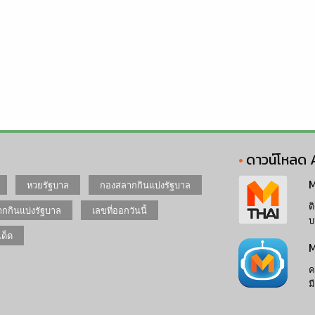
ดาวน์โหลด 
M
หวยรัฐบาล
กองสลากกินแบ่งรัฐบาล
ต
กกินแบ่งรัฐบาล
เลขที่ออกวันนี้
บ
เด็ด
M
ค
ม