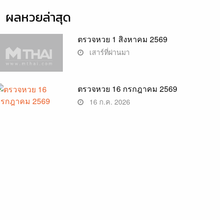
ผลหวยล่าสุด
ตรวจหวย 1 สิงหาคม 2569
เสาร์ที่ผ่านมา
ตรวจหวย 16 กรกฎาคม 2569
16 ก.ค. 2026