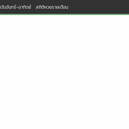
วันจันทร์-อาทิตย์
สถิติหวยรายเดือน