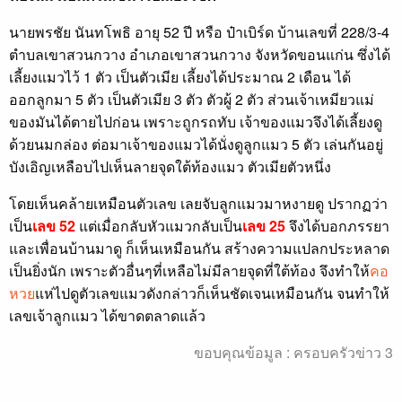
นายพรชัย นันทโพธิ อายุ 52 ปี หรือ ป๋าเบิร์ด บ้านเลขที่ 228/3-4
ตำบลเขาสวนกวาง อำเภอเขาสวนกวาง จังหวัดขอนแก่น ซึ่งได้
เลี้ยงแมวไว้ 1 ตัว เป็นตัวเมีย เลี้ยงได้ประมาณ 2 เดือน ได้
ออกลูกมา 5 ตัว เป็นตัวเมีย 3 ตัว ตัวผู้ 2 ตัว ส่วนเจ้าเหมียวแม่
ของมันได้ตายไปก่อน เพราะถูกรถทับ เจ้าของแมวจึงได้เลี้ยงดู
ด้วยนมกล่อง ต่อมาเจ้าของแมวได้นั่งดูลูกแมว 5 ตัว เล่นกันอยู่
บังเอิญเหลือบไปเห็นลายจุดใต้ท้องแมว ตัวเมียตัวหนึ่ง
โดยเห็นคล้ายเหมือนตัวเลข เลยจับลูกแมวมาหงายดู ปรากฏว่า
เป็น
เลข 52
แต่เมื่อกลับหัวแมวกลับเป็น
เลข 25
จึงได้บอกภรรยา
และเพื่อนบ้านมาดู ก็เห็นเหมือนกัน สร้างความแปลกประหลาด
เป็นยิ่งนัก เพราะตัวอื่นๆที่เหลือไม่มีลายจุดที่ใต้ท้อง จึงทำให้
คอ
หวย
แห่ไปดูตัวเลขแมวดังกล่าวก็เห็นชัดเจนเหมือนกัน จนทำให้
เลขเจ้าลูกแมว ได้ขาดตลาดแล้ว
ขอบคุณข้อมูล : ครอบครัวข่าว 3