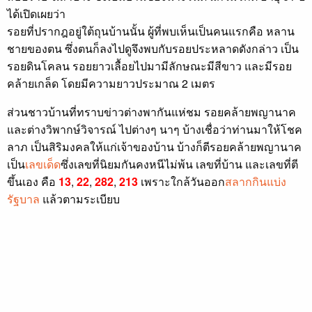
ได้เปิดเผยว่า
รอยที่ปรากฎอยู่ใต้ถุนบ้านนั้น ผู้ที่พบเห็นเป็นคนแรกคือ หลาน
ชายของตน ซึ่งตนก็ลงไปดูจึงพบกับรอยประหลาดดังกล่าว เป็น
รอยดินโคลน รอยยาวเลื้อยไปมามีลักษณะมีสีขาว และมีรอย
คล้ายเกล็ด โดยมีความยาวประมาณ 2 เมตร
ส่วนชาวบ้านที่ทราบข่าวต่างพากันแห่ชม รอยคล้ายพญานาค
และต่างวิพากษ์วิจารณ์ ไปต่างๆ นาๆ บ้างเชื่อว่าท่านมาให้โชค
ลาภ เป็นสิริมงคลให้แก่เจ้าของบ้าน บ้างก็ตีรอยคล้ายพญานาค
เป็น
เลขเด็ด
ซึ่งเลขที่นิยมกันคงหนีไม่พ้น เลขที่บ้าน และเลขที่ตี
ขึ้นเอง คือ
13
,
22
,
282
,
213
เพราะใกล้วันออก
สลากกินแบ่ง
รัฐบาล
แล้วตามระเบียบ