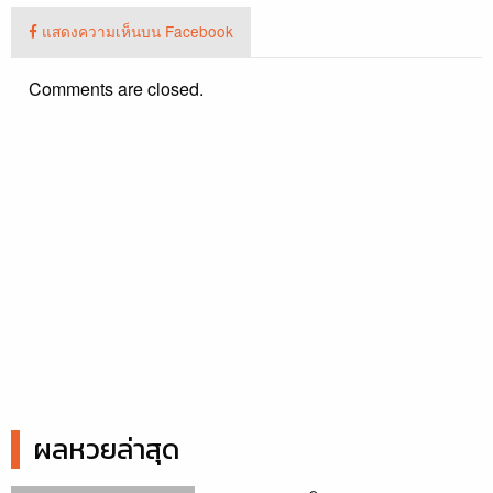
แสดงความเห็นบน Facebook
Comments are closed.
ผลหวยล่าสุด