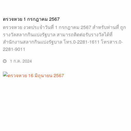
ตรวจหวย 1 กรกฎาคม 2567
ตรวจหวย งวดประจำวันที่ 1 กรกฎาคม 2567 สำหรับท่านที่ ถูก
รางวัลสลากกินแบ่งรัฐบาล สามารถติดต่อรับรางวัลได้ที่
สำนักงานสลากกินแบ่งรัฐบาล โทร.0-2281-1611 โทรสาร.0-
2281-9011
1 ก.ค. 2024