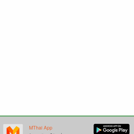
MThai App