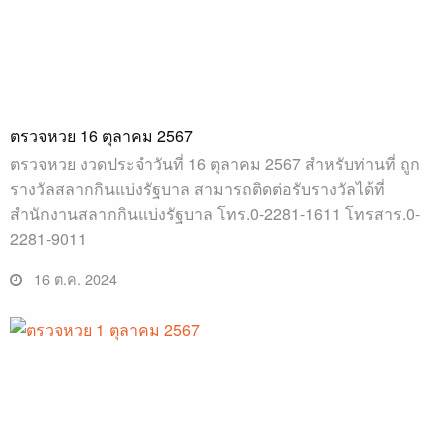
ตรวจหวย 16 ตุลาคม 2567
ตรวจหวย งวดประจำวันที่ 16 ตุลาคม 2567 สำหรับท่านที่ ถูก
รางวัลสลากกินแบ่งรัฐบาล สามารถติดต่อรับรางวัลได้ที่
สำนักงานสลากกินแบ่งรัฐบาล โทร.0-2281-1611 โทรสาร.0-
2281-9011
16 ต.ค. 2024