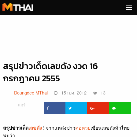
Skip
to
content
สรุปข่าวเด็ดเลขดัง งวด 16
กรกฎาคม 2555
Doungdee MThai
15 ก.ค. 2012
13
แชร์
สรุปข่าวเด็ด
เลขดัง
!
จากแหล่งข่าว
คอหวย
เซียนเลขดังทั่วไทย
พบว่า