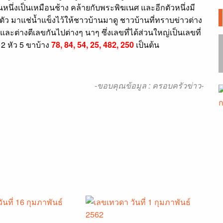
้านหนึ่งเป็นเหมือนช้าง คล้ายกับพระพิฆเนศ และอีกตัวหนึ่งมี
ตัว มาแช่น้ำแข็งไว้ให้ชาวบ้านมาดู ชาวบ้านที่ทราบข่าวต่าง
ต่างตีเลขกันไปต่างๆ นาๆ ซึ่งเลขที่ได้ส่วนใหญ่เป็นเลขที่
2 หัว 5 ขาบ้าง
78, 84, 54, 25, 482, 250
เป็นต้น
-ขอบคุณข้อมูล : ครอบครัวข่าว-