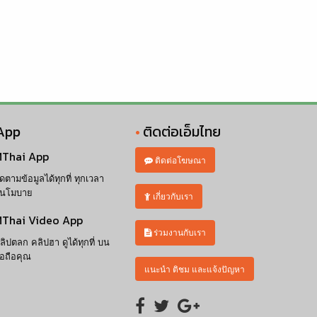
App
ติดต่อเอ็มไทย
Thai App
ติดต่อโฆษณา
ิดตามข้อมูลได้ทุกที่ ทุกเวลา
นโมบาย
เกี่ยวกับเรา
Thai Video App
ร่วมงานกับเรา
ลิปตลก คลิปฮา ดูได้ทุกที่ บน
ือถือคุณ
แนะนำ ติชม และแจ้งปัญหา