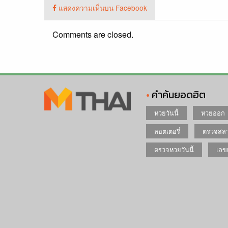
แสดงความเห็นบน Facebook
Comments are closed.
คำค้นยอดฮิต
หวยวันนี้
หวยออก
ลอตเตอรี่
ตรวจสลา
ตรวจหวยวันนี้
เลข