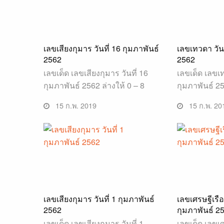
เลขเสียงกุมาร วันที่ 16 กุมภาพันธ์
เลขเทวดา วันท
2562
2562
เลขเด็ด เลขเสียงกุมาร วันที่ 16
เลขเด็ด เลขเท
กุมภาพันธ์ 2562 ล่างให้ 0 – 8
กุมภาพันธ์ 25
15 ก.พ. 2019
15 ก.พ. 20
เลขเสียงกุมาร วันที่ 1 กุมภาพันธ์
เลขเศรษฐีเรือย
2562
กุมภาพันธ์ 2
เลขเด็ด เลขเสียงกุมาร วันที่ 1
เลขเด็ด เลขเศ