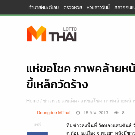
Skip
ทำนายฝัน/ตีเลข
ตรวจหวย
หวยลาววันนี้
สลากกินแบ
to
content
แห่ขอโชค ภาพคล้ายหน้
ขี้เหล็กวัดร้าง
Home
/
ข่าวหวย เลขเด็ด
/ แห่ขอโชค ภาพคล้ายหน้าพร
Doungdee MThai
15 ก.พ. 2013
8
แชร์
ทีมข่าวลงพื้นที่ วัดทองแสนขันธ์ วั
ต.ต๋อม อ.เมือง จ.พะเยา หลังมีชา