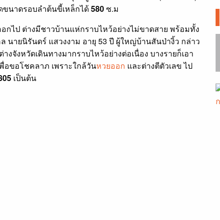
ัดขนาดรอบลำต้นขี้เหล็กได้
580
ซ.ม
อกไป ต่างมีชาวบ้านแห่กราบไหว้อย่างไม่ขาดสาย พร้อมทั้ง
คล นายนิรันดร์ แสวงงาม อายุ 53 ปี ผู้ใหญ่บ้านสันป่างิ้ว กล่าว
ต่างจังหวัดเดินทางมากราบไหว้อย่างต่อเนื่อง บางรายก็เอา
เพื่อขอโชคลาภ เพราะใกล้วัน
หวยออก
และต่างตีตัวเลข ไป
 805
เป็นต้น