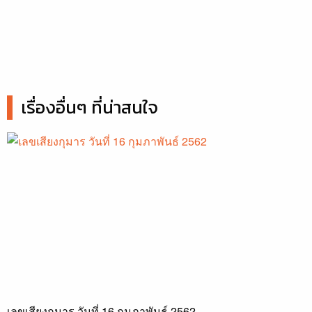
เรื่องอื่นๆ ที่น่าสนใจ
เลขเสียงกุมาร วันที่ 16 กุมภาพันธ์ 2562