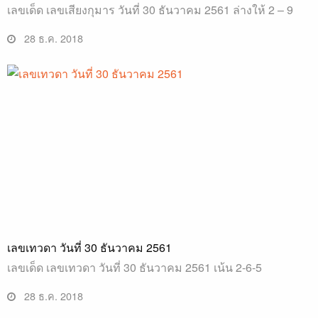
เลขเด็ด เลขเสียงกุมาร วันที่ 30 ธันวาคม 2561 ล่างให้ 2 – 9
28 ธ.ค. 2018
เลขเทวดา วันที่ 30 ธันวาคม 2561
เลขเด็ด เลขเทวดา วันที่ 30 ธันวาคม 2561 เน้น 2-6-5
28 ธ.ค. 2018