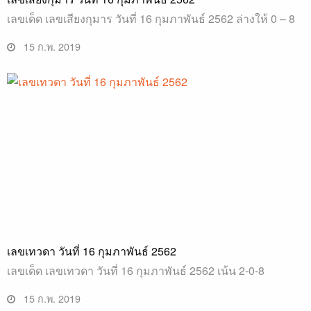
เลขเด็ด เลขเสียงกุมาร วันที่ 16 กุมภาพันธ์ 2562 ล่างให้ 0 – 8
15 ก.พ. 2019
เลขเทวดา วันที่ 16 กุมภาพันธ์ 2562
เลขเด็ด เลขเทวดา วันที่ 16 กุมภาพันธ์ 2562 เน้น 2-0-8
15 ก.พ. 2019