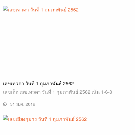
เลขเทวดา วันที่ 1 กุมภาพันธ์ 2562
เลขเด็ด เลขเทวดา วันที่ 1 กุมภาพันธ์ 2562 เน้น 1-6-8
31 ม.ค. 2019