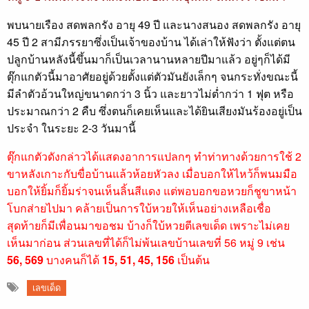
พบนายเรือง สดพลกรัง อายุ 49 ปี และนางสนอง สดพลกรัง อายุ
45 ปี 2 สามีภรรยาซึ่งเป็นเจ้าของบ้าน ได้เล่าให้ฟังว่า ตั้งแต่ตน
ปลูกบ้านหลังนี้ขึ้นมาก็เป็นเวลานานหลายปีมาแล้ว อยู่ๆก็ได้มี
ตุ๊กแกตัวนี้มาอาศัยอยู่ด้วยตั้งแต่ตัวมันยังเล็กๆ จนกระทั่งขณะนี้
มีลำตัวอ้วนใหญ่ขนาดกว่า 3 นิ้ว และยาวไม่ต่ำกว่า 1 ฟุต หรือ
ประมาณกว่า 2 คืบ ซึ่งตนก็เคยเห็นและได้ยินเสียงมันร้องอยู่เป็น
ประจำ ในระยะ 2-3 วันมานี้
ตุ๊กแกตัวดังกล่าวได้แสดงอาการแปลกๆ ทำท่าทางด้วยการใช้ 2
ขาหลังเกาะกับขื่อบ้านแล้วห้อยหัวลง เมื่อบอกให้ไหว้ก็พนมมือ
บอกให้ยิ้มก็ยิ้มร่าจนเห็นลิ้นสีแดง แต่พอบอกขอหวยก็ชูขาหน้า
โบกส่ายไปมา คล้ายเป็นการใบ้หวยให้เห็นอย่างเหลือเชื่อ
สุดท้ายก็มีเพื่อนมาขอชม บ้างก็ใบ้หวยตีเลขเด็ด เพราะไม่เคย
เห็นมาก่อน ส่วนเลขที่ได้ก็ไม่พ้นเลขบ้านเลขที่ 56 หมู่ 9 เช่น
56, 569
บางคนก็ได้
15, 51, 45, 156
เป็นต้น
เลขเด็ด