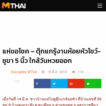
Skip
to
content
แห่ขอโชค – ตุ๊กแกรู้งานห้อยหัวโชว์-
ชูขา 5 นิ้ว ใกล้วันหวยออก
Doungdee MThai
15 มี.ค. 2013
174
แชร์
เมื่อวันที่ 14 มี.ค. ชาวบ้านแห่ไปดูตุ๊กแกห้อยหัว ที่บ้านเลขที่ 56
หมู่ 9 บ้านดงกระสัง ต.ตะเคียน อ.ด่านขุนทด จ.นครราชสีมา