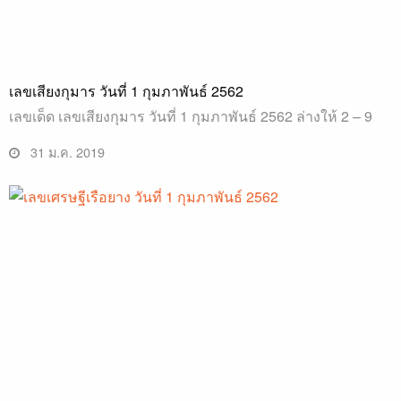
เลขเสียงกุมาร วันที่ 1 กุมภาพันธ์ 2562
เลขเด็ด เลขเสียงกุมาร วันที่ 1 กุมภาพันธ์ 2562 ล่างให้ 2 – 9
31 ม.ค. 2019