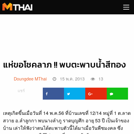
Skip
to
content
แห่ขอโชคลาภ !! พบตะพาบน้ำสีทอง
Doungdee MThai
15 พ.ค. 2013
13
แชร์
เหตุเกิดขึ้นเมื่อวันที่ 14 พ.ค.56 ที่บ้านเลขที่ 12/14 หมู่ที่ 1 ต.ลาด
สวาย อ.ลำลูกกา พบนางลำภู ราดบุญศึก อายุ 53 ปี เป็นเจ้าของ
บ้าน เล่าให้ฟังว่าตนได้ตะพาบตัวนี้ได้มาเมื่อวันพืชมงคล ซึ่ง