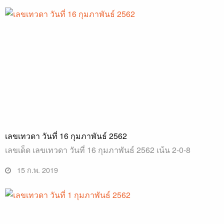
เลขเทวดา วันที่ 16 กุมภาพันธ์ 2562
เลขเด็ด เลขเทวดา วันที่ 16 กุมภาพันธ์ 2562 เน้น 2-0-8
15 ก.พ. 2019