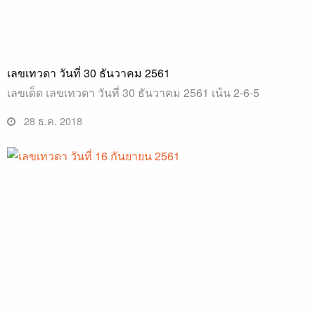
เลขเทวดา วันที่ 30 ธันวาคม 2561
เลขเด็ด เลขเทวดา วันที่ 30 ธันวาคม 2561 เน้น 2-6-5
28 ธ.ค. 2018