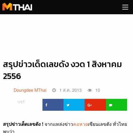
Skip
to
content
สรุปข่าวเด็ดเลขดัง งวด 1 สิงหาคม
2556
Doungdee MThai
1 ส.ค. 2013
10
แชร์
สรุปข่าวเด็ดเลขดัง !
จากแหล่งข่าว
คอหวย
เซียนเลขดัง ทั่วไทย
พบว่า