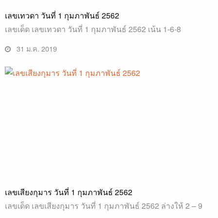
เลขเทวดา วันที่ 1 กุมภาพันธ์ 2562
เลขเด็ด เลขเทวดา วันที่ 1 กุมภาพันธ์ 2562 เน้น 1-6-8
31 ม.ค. 2019
เลขเสียงกุมาร วันที่ 1 กุมภาพันธ์ 2562
เลขเด็ด เลขเสียงกุมาร วันที่ 1 กุมภาพันธ์ 2562 ล่างให้ 2 – 9