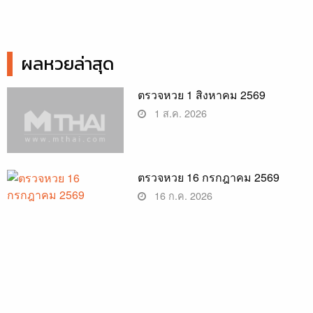
ผลหวยล่าสุด
ตรวจหวย 1 สิงหาคม 2569
1 ส.ค. 2026
ตรวจหวย 16 กรกฎาคม 2569
16 ก.ค. 2026