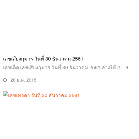
เลขเสียงกุมาร วันที่ 30 ธันวาคม 2561
เลขเด็ด เลขเสียงกุมาร วันที่ 30 ธันวาคม 2561 ล่างให้ 2 – 9
28 ธ.ค. 2018