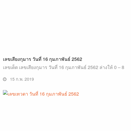
เลขเสียงกุมาร วันที่ 16 กุมภาพันธ์ 2562
เลขเด็ด เลขเสียงกุมาร วันที่ 16 กุมภาพันธ์ 2562 ล่างให้ 0 – 8
15 ก.พ. 2019