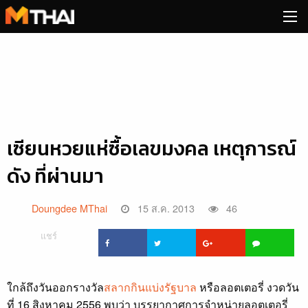
Skip
to
content
เซียนหวยแห่ซื้อเลขมงคล เหตุการณ์
ดัง ที่ผ่านมา
Doungdee MThai
15 ส.ค. 2013
46
แชร์
ใกล้ถึงวันออกรางวัล
สลากกินแบ่งรัฐบาล
หรือลอตเตอรี่ งวดวัน
ที่ 16 สิงหาคม 2556 พบว่า บรรยากาศการจำหน่ายลอตเตอรี่