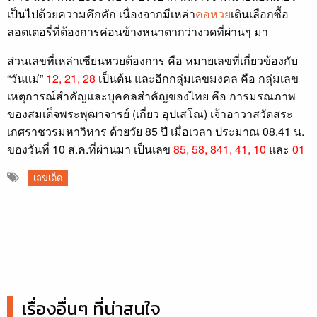
เป็นไปด้วยความคึกคัก เนื่องจากมีเหล่า
คอหวย
เดินเลือกซื้อ
ลอตเตอรี่ที่ต้องการค่อนข้างหนาตากว่างวดที่ผ่านๆ มา
ส่วนเลขที่เหล่าเซียนหวยต้องการ คือ หมายเลขที่เกี่ยวข้องกับ
“วันแม่”
12, 21, 28
เป็นต้น และอีกกลุ่มเลขมงคล คือ กลุ่มเลข
เหตุการณ์สำคัญและบุคคลสำคัญของไทย คือ การมรณภาพ
ของสมเด็จพระพุฒาจารย์ (เกี่ยว อุปเสโณ) เจ้าอาวาสวัดสระ
เกศราชวรมหาวิหาร ด้วยวัย 85 ปี เมื่อเวลา ประมาณ 08.41 น.
ของวันที่ 10 ส.ค.ที่ผ่านมา เป็นเลข
85, 58, 841, 41, 10
และ
01
เลขเด็ด
เรื่องอื่นๆ ที่น่าสนใจ