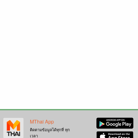
MThai App
ติดตามข้อมูลได้ทุกที่ ทุก
เวลา