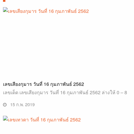
เลขเสียงกุมาร วันที่ 16 กุมภาพันธ์ 2562
เลขเด็ด เลขเสียงกุมาร วันที่ 16 กุมภาพันธ์ 2562 ล่างให้ 0 – 8
15 ก.พ. 2019