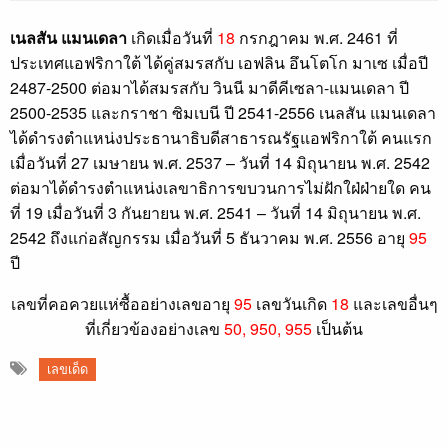
เนลสัน แมนเดลา
เกิดเมื่อวันที่
18
กรกฎาคม พ.ศ. 2461 ที่
ประเทศแอฟริกาใต้ ได้คู่สมรสกับ เอฟลิน อึนโตโก มาเซ เมื่อปี
2487-2500 ต่อมาได้สมรสกับ วินนี มาดีคีเซลา-แมนเดลา ปี
2500-2535 และกราชา ซิมเบนี ปี 2541-2556 เนลสัน แมนเดลา
ได้ดำรงตำแหน่งประธานาธิบดีสาธารณรัฐแอฟริกาใต้ คนแรก
เมื่อวันที่ 27 เมษายน พ.ศ. 2537 – วันที่ 14 มิถุนายน พ.ศ. 2542
ต่อมาได้ดำรงตำแหน่งเลขาธิการขบวนการไม่ฝักใฝ่ฝ่ายใด คน
ที่ 19 เมื่อวันที่ 3 กันยายน พ.ศ. 2541 – วันที่ 14 มิถุนายน พ.ศ.
2542 ถึงแก่อสัญกรรม เมื่อวันที่ 5 ธันวาคม พ.ศ. 2556 อายุ
95
ปี
เลขที่คอควยแห่ซื้ออย่างเลขอายุ
95
เลขวันเกิด
18
และเลขอื่นๆ
ที่เกี่ยวข้องอย่างเลข
50, 950, 955
เป็นต้น
เลขเด็ด