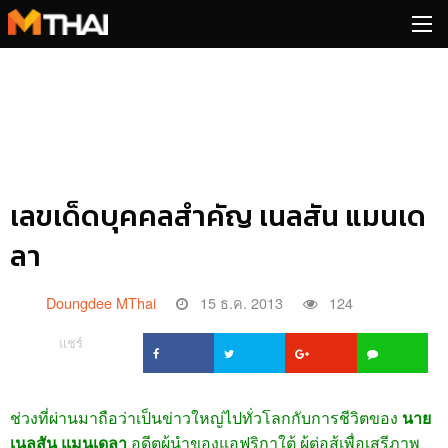
Skip
to
content
เลขเด็ดบุคคลสำคัญ เนลสัน แมนเด
ลา
Doungdee MThai
15 ธ.ค. 2013
124
แชร์
ช่วงที่ผ่านมาถือว่าเป็นข่าวใหญ่ไปทั่วโลกกับการชีวิตของ
นาย
เนลสัน แมนเดลา
อดีตผู้นำของแอฟริกาใต้ ผู้ต่อสู้เพื่อเสรีภาพ