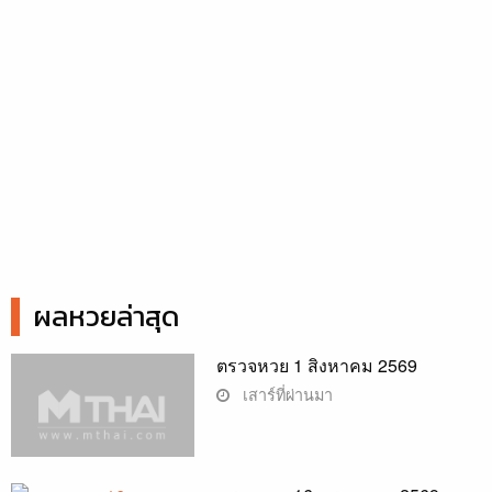
ผลหวยล่าสุด
ตรวจหวย 1 สิงหาคม 2569
เสาร์ที่ผ่านมา