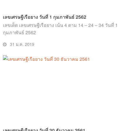
เลขเศรษฐีเรือยาง วันที่ 1 กุมภาพันธ์ 2562
เลขเด็ด เลขเศรษฐีเรือยาง เน้น 4 ตาม 14 – 24 – 34 วันที่ 1
กุมภาพันธ์ 2562
31 ม.ค. 2019
เลขเศรษฐีเรือยาง วันที่ 30 ธันวาคม 2561