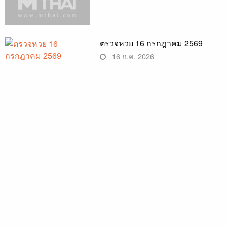
ตรวจหวย 16 กรกฎาคม 2569
16 ก.ค. 2026