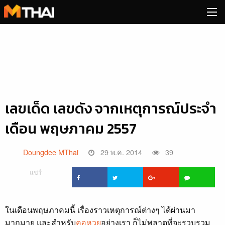
Skip
to
content
เลขเด็ด เลขดัง จากเหตุการณ์ประจำ
เดือน พฤษภาคม 2557
Doungdee MThai
29 พ.ค. 2014
39
แชร์
ในเดือนพฤษภาคมนี้ เรื่องราวเหตุการณ์ต่างๆ ได้ผ่านมา
มากมาย และสำหรับ
คอหวย
อย่างเรา ก็ไม่พลาดที่จะรวบรวม