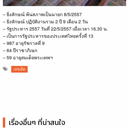
– ยิ่งลักษณ์ พ้นสภาพเป็นนายก 8/5/2557
– ยิ่งลักษณ์ ปฏิบัติงานรวม 2 ปี 9 เดือน 2 วัน
– รัฐประหาร 2557 วันที่ 22/5/2557 เมื่อเวลา 16.30 น.
– เป็นการรัฐประหารของประเทศไทยครั้งที่ 13
– 987 อายุรัชกาลที่ 9
– 64 ปีราชาภิเษก
– 59 อายุสมเด็จพระเทพฯ
เลขเด็ด
เรื่องอื่นๆ ที่น่าสนใจ