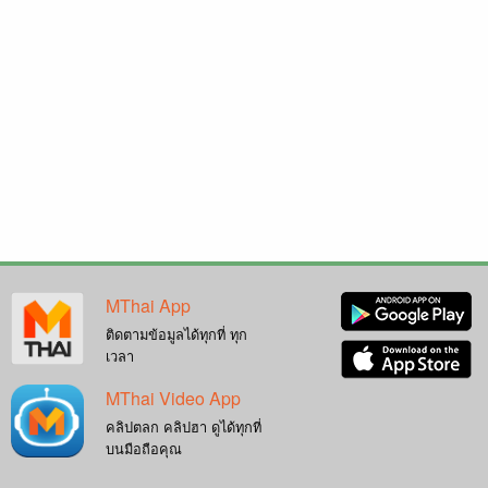
MThai App
ติดตามข้อมูลได้ทุกที่ ทุก
เวลา
MThai Video App
คลิปตลก คลิปฮา ดูได้ทุกที่
บนมือถือคุณ