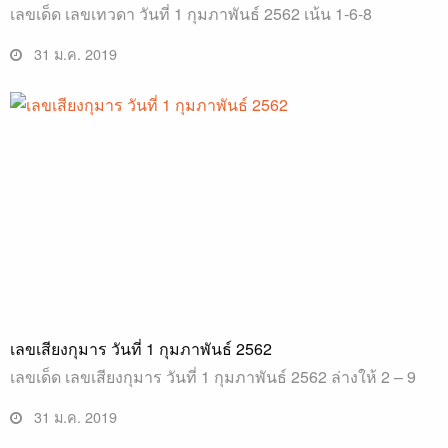
เลขเด็ด เลขเทวดา วันที่ 1 กุมภาพันธ์ 2562 เน้น 1-6-8
31 ม.ค. 2019
เลขเสียงกุมาร วันที่ 1 กุมภาพันธ์ 2562
เลขเด็ด เลขเสียงกุมาร วันที่ 1 กุมภาพันธ์ 2562 ล่างให้ 2 – 9
31 ม.ค. 2019