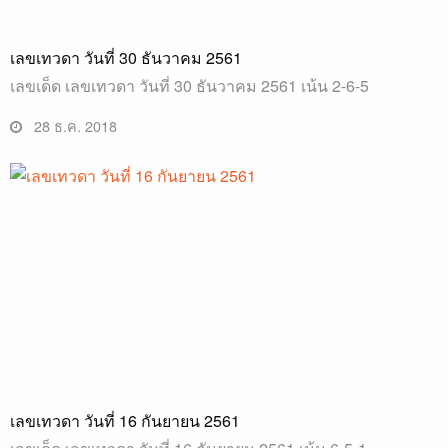
เลขเทวดา วันที่ 30 ธันวาคม 2561
เลขเด็ด เลขเทวดา วันที่ 30 ธันวาคม 2561 เน้น 2-6-5
28 ธ.ค. 2018
เลขเทวดา วันที่ 16 กันยายน 2561