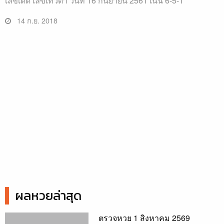
เลขเด็ด เลขเทวดา วันที่ 16 กันยายน 2561 เน้น 6-5-1
14 ก.ย. 2018
ผลหวยล่าสุด
ตรวจหวย 1 สิงหาคม 2569