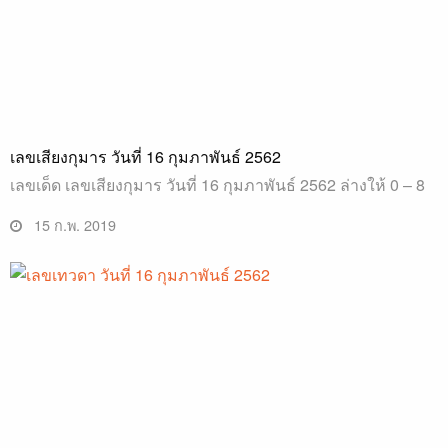
เลขเสียงกุมาร วันที่ 16 กุมภาพันธ์ 2562
เลขเด็ด เลขเสียงกุมาร วันที่ 16 กุมภาพันธ์ 2562 ล่างให้ 0 – 8
15 ก.พ. 2019