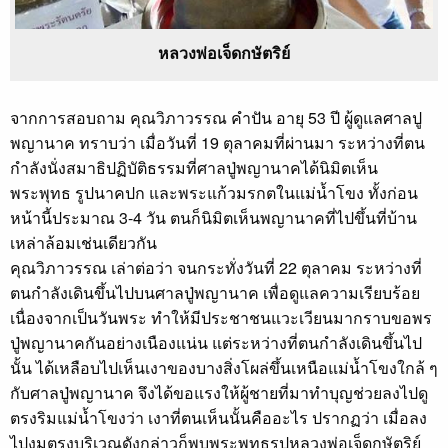
หลวงพ่อเจ็ดกษัตริย์
จากการสอบถาม คุณวิภาวรรณ คำปัน อายุ 53 ปี ผู้ดูแลศาลปู
พญานาค ทราบว่า เมื่อวันที่ 19 ตุลาคมที่ผ่านมา ระหว่างที่ตน
กำลังนั่งสมาธิปฏิบัติธรรมที่ศาลปู่พญานาคได้นิมิตเห็น
พระพุทธ รูปนาคปก และพระแก้วมรกตในแม่น้ำโขง ทั้งก่อน
หน้านี้ประมาณ 3-4 วัน ตนก็นิมิตเห็นพญานาคที่ไปขึ้นที่บ้าน
เหล่าล้อมเช่นเดียวกัน
คุณวิภาวรรณ เล่าต่อว่า จนกระทั่งวันที่ 22 ตุลาคม ระหว่างที่
ตนกำลังเดินขึ้นไปบนศาลปู่พญานาค เพื่อดูแลความเรียบร้อย
เนื่องจากเป็นวันพระ ทำให้มีประชาชนแวะเวียนมากราบขอพร
ปู่พญานาคกันอย่างเนืองแน่น แต่ระหว่างที่ตนกำลังเดินขึ้นไป
นั้น ได้เหลือบไปเห็นเงาของบางสิ่งโผล่ขึ้นเหนือแม่น้ำโขงใกล้ ๆ
กับศาลปู่พญานาค จึงได้ขอแรงให้ผู้ชายที่มาทำบุญช่วยลงไปดู
ตรงริมแม่น้ำโขงว่า เงาที่ตนเห็นนั้นคืออะไร ปรากฏว่า เมื่อลง
ไปงมตรงบริเวณดังกล่าวก็พบพระพุทธรูปหลวงพ่อเจ็ดกษัตริย์