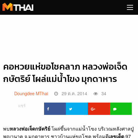
Skip
to
content
คอหวยแห่ขอโชคลาภ หลวงพ่อเจ็ด
กษัตริย์ โผล่แม่น้ำโขง มุกดาหาร
Doungdee MThai
29 ต.ค. 2014
34
แชร์
พบ
หลวงพ่อเจ็ดกษัตริย์
โผล่ขึ้นจากแม่น้ำโขง บริเวณหลังศาลปู่
พญานาค จ.มุกดาหาร ชาวบ้านแห่ขอโชค พร้อมตี
เลขเด็ด
97