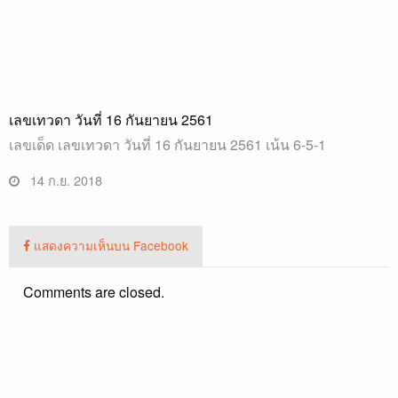
เลขเทวดา วันที่ 16 กันยายน 2561
เลขเด็ด เลขเทวดา วันที่ 16 กันยายน 2561 เน้น 6-5-1
14 ก.ย. 2018
แสดงความเห็นบน Facebook
Comments are closed.