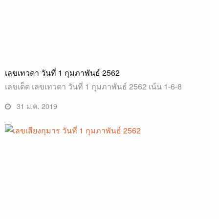
เลขเทวดา วันที่ 1 กุมภาพันธ์ 2562
เลขเด็ด เลขเทวดา วันที่ 1 กุมภาพันธ์ 2562 เน้น 1-6-8
31 ม.ค. 2019