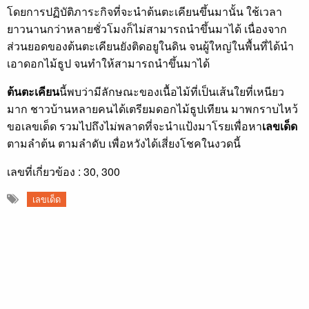
โดยการปฏิบัติภาระกิจที่จะนำต้นตะเคียนขึ้นมานั้น ใช้เวลา
ยาวนานกว่าหลายชั่วโมงก็ไม่สามารถนำขึ้นมาได้ เนื่องจาก
ส่วนยอดของต้นตะเคียนยังติดอยูในดิน จนผู้ใหญ่ในพื้นที่ได้นำ
เอาดอกไม้ธูป จนทำให้สามารถนำขึ้นมาได้
ต้นตะเคียน
นี้พบว่ามีลักษณะของเนื้อไม้ที่เป็นเส้นใยที่เหนียว
มาก ชาวบ้านหลายคนได้เตรียมดอกไม้ธูปเทียน มาพกราบไหว้
ขอเลขเด็ด รวมไปถึงไม่พลาดที่จะนำแป้งมาโรยเพื่อหา
เลขเด็ด
ตามลำต้น ตามลำดับ เพื่อหวังได้เสี่ยงโชคในงวดนี้
เลขที่เกี่ยวข้อง : 30, 300
เลขเด็ด