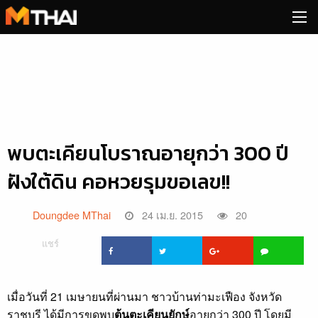
Skip
to
content
พบตะเคียนโบราณอายุกว่า 300 ปี
ฝังใต้ดิน คอหวยรุมขอเลข!!
Doungdee MThai
24 เม.ย. 2015
20
แชร์
เมื่อวันที่ 21 เมษายนที่ผ่านมา ชาวบ้านท่ามะเฟือง จังหวัด
ราชบุรี ได้มีการขุดพบ
ต้นตะเคียนยักษ์
อายุกว่า 300 ปี โดยมี