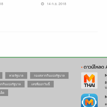
18
14 ก.ย. 2018
ดาวน์โหลด 
M
หวยรัฐบาล
กองสลากกินแบ่งรัฐบาล
ต
กกินแบ่งรัฐบาล
เลขที่ออกวันนี้
บ
เด็ด
M
ค