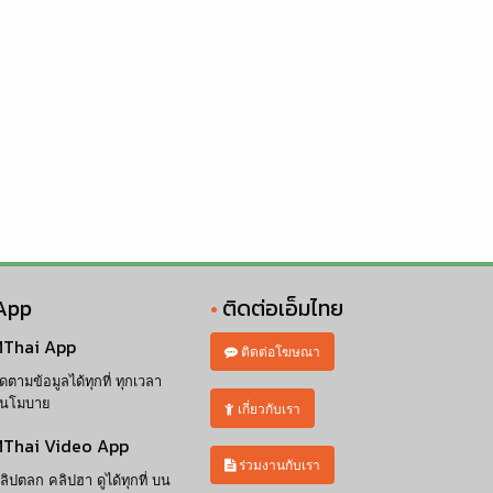
App
ติดต่อเอ็มไทย
Thai App
ติดต่อโฆษณา
ิดตามข้อมูลได้ทุกที่ ทุกเวลา
นโมบาย
เกี่ยวกับเรา
Thai Video App
ร่วมงานกับเรา
ลิปตลก คลิปฮา ดูได้ทุกที่ บน