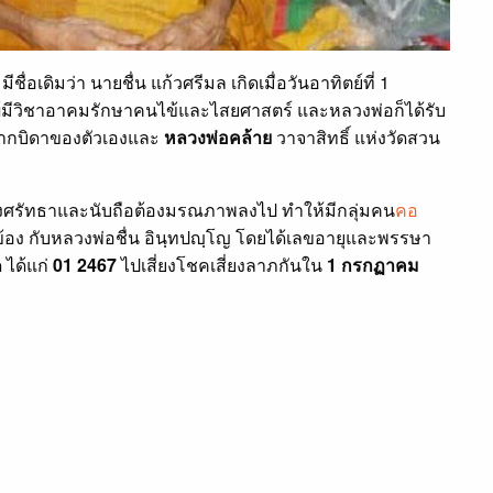
ีชื่อเดิมว่า นายชื่น แก้วศรีมล เกิดเมื่อวันอาทิตย์ที่ 1
้มีวิชาอาคมรักษาคนไข้และไสยศาสตร์ และหลวงพ่อก็ได้รับ
จากบิดาของตัวเองและ
หลวงพ่อคล้าย
วาจาสิทธิ์ แห่งวัดสวน
างศรัทธาและนับถือต้องมรณภาพลงไป ทำให้มีกลุ่มคน
คอ
่ยวข้อง กับหลวงพ่อชื่น อินฺทปญฺโญ โดยได้เลขอายุและพรรษา
 ได้แก่
01
2467
ไปเสี่ยงโชคเสี่ยงลาภกันใน
1 กรกฏาคม