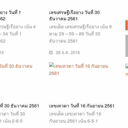
าง วันที่ 1
เลขเศรษฐีเรือยาง วันที่ 30
562
ธันวาคม 2561
รษฐีเรือยาง เน้น 4
เลขเด็ด เลขเศรษฐีเรือยาง เน้น 9
 34 วันที่ 1
ตาม 29 – 59 – 89 วันที่ 30
562
ธันวาคม 2561
19
28 ธ.ค. 2018
ที่ 30 ธันวาคม 2561
เลขเทวดา วันที่ 16 กันยายน 2561
วดา วันที่ 30
เลขเด็ด เลขเทวดา วันที่ 16
 เน้น 2-6-5
กันยายน 2561 เน้น 6-5-1