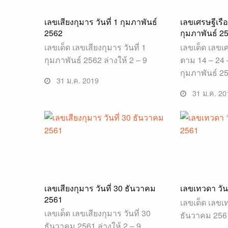
เลขเสียงกุมาร วันที่ 1 กุมภาพันธ์
เลขเศรษฐีเรือย
2562
กุมภาพันธ์ 2
เลขเด็ด เลขเสียงกุมาร วันที่ 1
เลขเด็ด เลขเศ
กุมภาพันธ์ 2562 ล่างให้ 2 – 9
ตาม 14 – 24 –
กุมภาพันธ์ 2
31 ม.ค. 2019
31 ม.ค. 20
เลขเสียงกุมาร วันที่ 30 ธันวาคม
เลขเทวดา วัน
2561
เลขเด็ด เลขเท
เลขเด็ด เลขเสียงกุมาร วันที่ 30
ธันวาคม 2561
ธันวาคม 2561 ล่างให้ 2 – 9