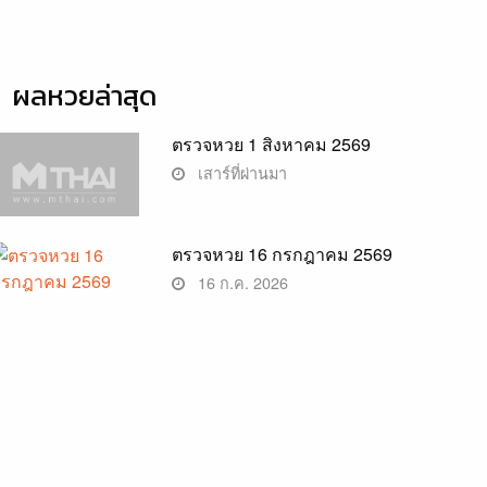
ผลหวยล่าสุด
ตรวจหวย 1 สิงหาคม 2569
เสาร์ที่ผ่านมา
ตรวจหวย 16 กรกฎาคม 2569
16 ก.ค. 2026