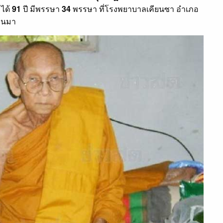
มได้
91
ปี มีพรรษา
34
พรรษา ที่โรงพยาบาลเคียนซา อำเภอ
่านมา