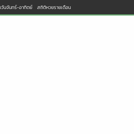
วันจันทร์-อาทิตย์
สถิติหวยรายเดือน