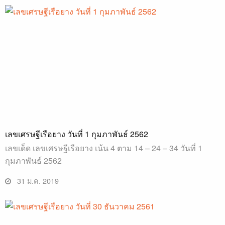
เลขเศรษฐีเรือยาง วันที่ 1 กุมภาพันธ์ 2562
เลขเด็ด เลขเศรษฐีเรือยาง เน้น 4 ตาม 14 – 24 – 34 วันที่ 1
กุมภาพันธ์ 2562
31 ม.ค. 2019