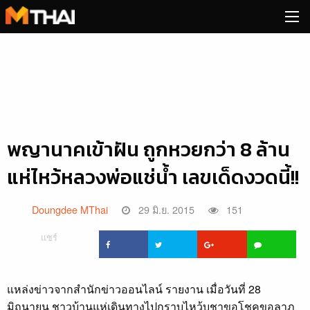
Skip
to
content
พญานาคเข้าฝัน ถูกหวยกว่า 8 ล้าน
แห่ไหว้หลวงพ่อแช่น้ำ เลขเด็ดงวดนี้!!
Doungdee MThai
29 มิ.ย. 2015
151
แชร์
แหล่งข่าวจากสำนักข่าวออนไลน์ รายงาน เมื่อวันที่ 28
มิถุนายน ชาวบ้านแห่เดินทางไปกราบไหว้บูชาขอโชคขอลาภ