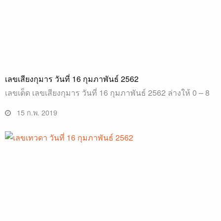
เลขเสียงกุมาร วันที่ 16 กุมภาพันธ์ 2562
เลขเด็ด เลขเสียงกุมาร วันที่ 16 กุมภาพันธ์ 2562 ล่างให้ 0 – 8
15 ก.พ. 2019